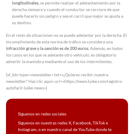
longitudinales,
se permite realizar el adelantamiento por la
derecha siempre y cuando el conductor se cerciore de que
puede hacerlo sin peligro y sea el carril que mejor se ajusta a
su destino.
En el resto de situaciones no se puede adelantar por la derecha. El
incumplimiento de esta norma de tráfico se considera una
infracción grave y la sanción es de 200 euros.
Además, en todos
los casos en los que se adelante otro vehículo, es obligatorio
advertir la maniobra mediante el uso de los intermitentes.
[sf_btn type=»newsletter» txt=»¿Quieres recibir nuestra
newsletter? Haz clic aquí» url=»https://news.luike.com/registro-
autofacil-luike-news»]
Síguenos en redes sociales
Síguenos en nuestras redes X, Facebook, TikTok e
Instagram, o en nuestro canal de YouTube donde te