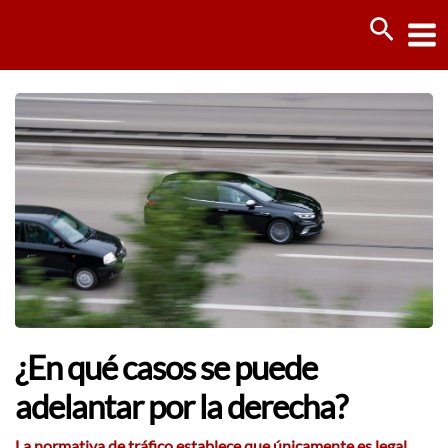
Ir
Busca
al
contenido
¿En qué casos se puede
adelantar por la derecha?
La normativa de tráfico establece que únicamente es legal