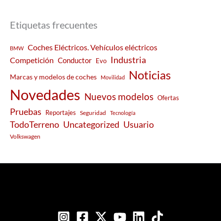
Etiquetas frecuentes
Coches Eléctricos. Vehículos eléctricos
BMW
Industria
Competición
Conductor
Evo
Noticias
Marcas y modelos de coches
Movilidad
Novedades
Nuevos modelos
Ofertas
Pruebas
Reportajes
Seguridad
Tecnología
Usuario
TodoTerreno
Uncategorized
Volkswagen