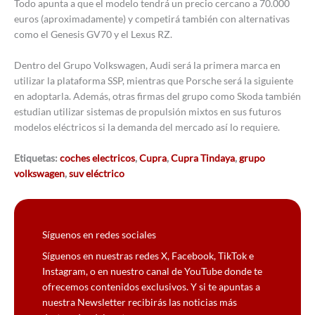
Todo apunta a que el modelo tendrá un precio cercano a 70.000
euros (aproximadamente) y competirá también con alternativas
como el Genesis GV70 y el Lexus RZ.
Dentro del Grupo Volkswagen, Audi será la primera marca en
utilizar la plataforma SSP, mientras que Porsche será la siguiente
en adoptarla. Además, otras firmas del grupo como Skoda también
estudian utilizar sistemas de propulsión mixtos en sus futuros
modelos eléctricos si la demanda del mercado así lo requiere.
Etiquetas:
coches electricos
,
Cupra
,
Cupra Tindaya
,
grupo
volkswagen
,
suv eléctrico
Síguenos en redes sociales
Síguenos en nuestras redes X, Facebook, TikTok e
Instagram, o en nuestro canal de YouTube donde te
ofrecemos contenidos exclusivos. Y si te apuntas a
nuestra Newsletter recibirás las noticias más