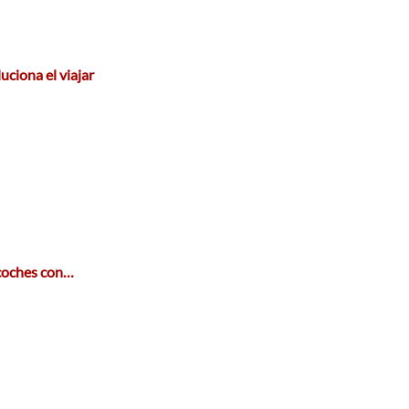
uciona el viajar
 coches con…