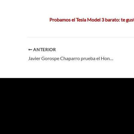
Probamos el Tesla Model 3 barato: te gus
ANTERIOR
Javier Gorospe Chaparro prueba el Honda Civic 1.6 DTEC Sport