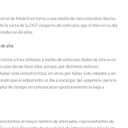
tral de Madrid en torno a una media de cien consultas diarias,
do la carta de la DGT respecto de vehículos que si bien en su día
endieron de ellos.
 de alta
 torno a tres millones y medio de vehículos dados de alta en el
rculan desde hace años porque, por distintos motivos,
haber sido siniestro total, en otros por haber sido robados y en
endo que el adquirente se iba a encargar del «papeleo», pero lo
 falta de tiempo, no comunicaron oportunamente la baja a
s inexistentes al mayor número de afectados, representantes de
 y ya han dispuesto de un servicio de información a través de