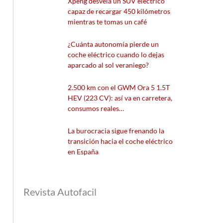
Xpeng desvela un SUV eléctrico
capaz de recargar 450 kilómetros
mientras te tomas un café
¿Cuánta autonomía pierde un
coche eléctrico cuando lo dejas
aparcado al sol veraniego?
2.500 km con el GWM Ora 5 1.5T
HEV (223 CV): así va en carretera,
consumos reales…
La burocracia sigue frenando la
transición hacia el coche eléctrico
en España
Revista Autofacil