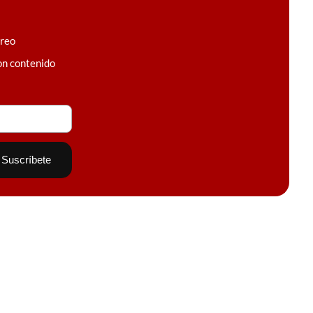
rreo
on contenido