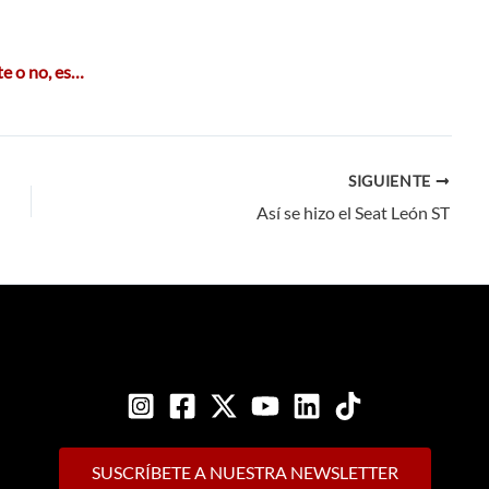
te o no, es…
SIGUIENTE
Así se hizo el Seat León ST
SUSCRÍBETE A NUESTRA NEWSLETTER