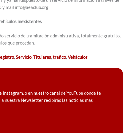
0 y mail
info@aeaclub.org
vehículos inexistentes
 servicio de tramitación administrativa, totalmente gratuito,
culos que procedan.
egistro
,
Servicio
,
Titulares
,
trafico
,
Vehã­culos
e Instagram, o en nuestro canal de YouTube donde te
 a nuestra Newsletter recibirás las noticias más