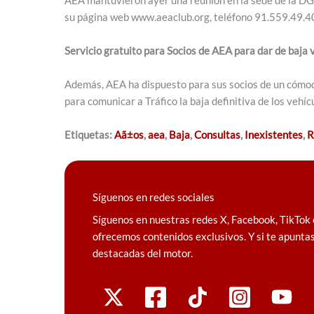
su página web www.aeaclub.org, teléfono 91.559.49.4
Servicio gratuito para Socios de AEA para dar de baja 
Además, AEA ha dispuesto para sus socios de un cómodo
para comunicar a Tráfico la baja definitiva de los vehí
Etiquetas:
Aã±os
,
aea
,
Baja
,
Consultas
,
Inexistentes
,
R
Síguenos en redes sociales
Síguenos en nuestras redes X, Facebook, TikTok 
ofrecemos contenidos exclusivos. Y si te apuntas
destacadas del motor.