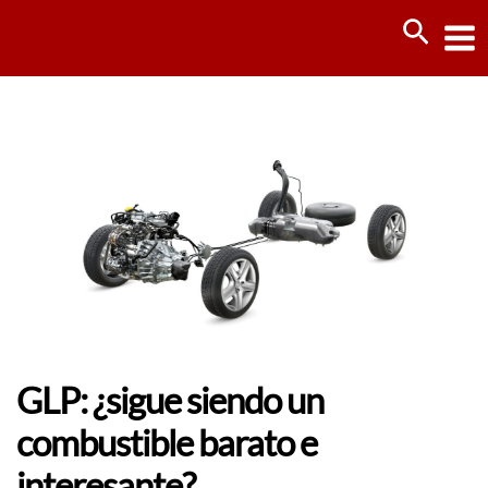
Ir
Busca
al
contenido
GLP: ¿sigue siendo un
combustible barato e
interesante?