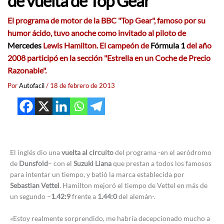
de vuelta de Top Gear
El programa de motor de la
BBC "Top Gear"
, famoso por su
humor ácido, tuvo anoche como invitado al piloto de
Mercedes
Lewis Hamilton
. El campeón de
Fórmula 1
del año
2008
participó en la sección
"Estrella en un Coche de Precio
Razonable".
Por
Autofacil
/
18 de febrero de 2013
El inglés dio una
vuelta al circuito
del programa -en el aeródromo
de
Dunsfold
– con el
Suzuki Liana
que prestan a todos los famosos
para intentar un tiempo, y batió la marca establecida por
Sebastian Vettel
. Hamilton mejoró el tiempo de Vettel en más de
un segundo –
1.42:9
frente a
1.44:0
del alemán-.
«Estoy realmente sorprendido, me habría decepcionado mucho a