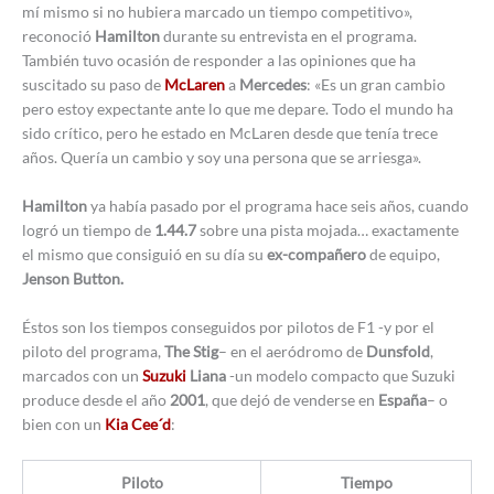
mí mismo si no hubiera marcado un tiempo competitivo»,
reconoció
Hamilton
durante su entrevista en el programa.
También tuvo ocasión de responder a las opiniones que ha
suscitado su paso de
McLaren
a
Mercedes
: «Es un gran cambio
pero estoy expectante ante lo que me depare. Todo el mundo ha
sido crítico, pero he estado en McLaren desde que tenía trece
años. Quería un cambio y soy una persona que se arriesga».
Hamilton
ya había pasado por el programa hace seis años, cuando
logró un tiempo de
1.44.7
sobre una pista mojada… exactamente
el mismo que consiguió en su día su
ex-compañero
de equipo,
Jenson Button.
Éstos son los tiempos conseguidos por pilotos de F1 -y por el
piloto del programa,
The Stig
– en el aeródromo de
Dunsfold
,
marcados con un
Suzuki
Liana
-un modelo compacto que Suzuki
produce desde el año
2001
, que dejó de venderse en
España
– o
bien con un
Kia Cee´d
:
Piloto
Tiempo