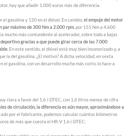
otor, hay que añadir 1.000 euros más de diferencia.
el gasolina y 120 en el diésel. En cambio,
el empuje del motor
 un par máximo de 300 Nm a 2.000 rpm
, por 155 Nm a 4.600
sta mucho más contundente al acelerador, sobre todo a bajas
 deportivo gracias a que puede girar cerca de las 7.000
ble.
En este sentido, el diésel está muy bien insonorizado y, a
e la del gasolina. ¿El motivo? A dicha velocidad, en sexta
n el gasolina, con un desarrollo mucho más corto, lo hace a
uy clara a favor del 1.6 i-DTEC, con 1,6 litros menos de cifra
les de circulación, la diferencia es aún mayor, aproximándose a
tado por el fabricante, podemos calcular cuántos kilómetros
uros de más que cuesta el HR-V 1.6 i-DTEC.
del combustible que, en el momento de escribir esta noticia, es