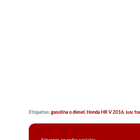
Etiquetas:
gasolina o diesel
,
Honda HR V 2016
,
suv
,
to
Síguenos en redes sociales