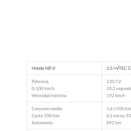
Honda HR-V
1.5 i-VTEC 
Potencia
130 CV
0-100 km/h
10,2 segund
Velocidad máxima
192 km/h
Consumo medio
5,6 l/100 ki
Coste 100/km
6,5 euros/1
Autonomía
892 km