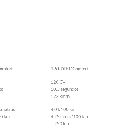
Comfort
1.6 i-DTEC Comfort
120 CV
os
10,0 segundos
192 km/h
lómetros
4,0 l/100 km
00 km
4,25 euros/100 km
1.250 km