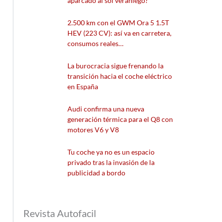
aparcado al sol veraniego?
2.500 km con el GWM Ora 5 1.5T
HEV (223 CV): así va en carretera,
consumos reales…
La burocracia sigue frenando la
transición hacia el coche eléctrico
en España
Audi confirma una nueva
generación térmica para el Q8 con
motores V6 y V8
Tu coche ya no es un espacio
privado tras la invasión de la
publicidad a bordo
Revista Autofacil