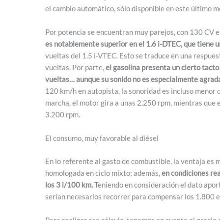
el cambio automático, sólo disponible en este último m
Por potencia se encuentran muy parejos, con 130 CV en 
es notablemente superior en el 1.6 i-DTEC, que tiene
vueltas del 1.5 i-VTEC. Esto se traduce en una respue
vueltas. Por parte,
el gasolina presenta un cierto tacto
vueltas… aunque su sonido no es especialmente agrada
120 km/h en autopista, la sonoridad es incluso menor qu
marcha, el motor gira a unas 2.250 rpm, mientras que e
3.200 rpm.
El consumo, muy favorable al diésel
En lo referente al gasto de combustible, la ventaja es m
homologada en ciclo mixto; además,
en condiciones rea
los 3 l/100 km.
Teniendo en consideración el dato apor
serían necesarios recorrer para compensar los 1.800 e
Para realizar ese cálculo, tenemos en cuenta el precio 