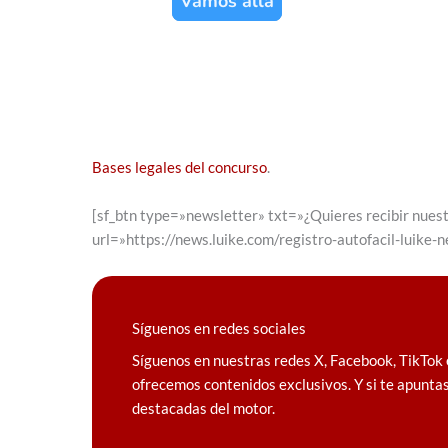
Bases legales del concurso
.
[sf_btn type=»newsletter» txt=»¿Quieres recibir nuest
url=»https://news.luike.com/registro-autofacil-luike-
Síguenos en redes sociales
Síguenos en nuestras redes X, Facebook, TikTok 
ofrecemos contenidos exclusivos. Y si te apuntas
destacadas del motor.