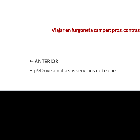
Viajar en furgoneta camper: pros, contras
ANTERIOR
Bip&Drive amplía sus servicios de telepeaje