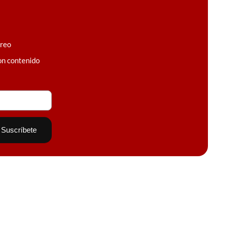
rreo
on contenido