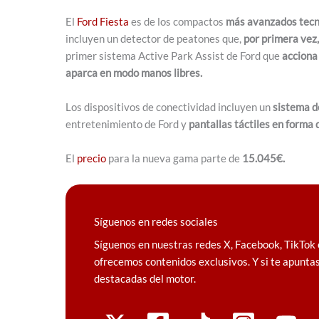
El
Ford Fiesta
es de los compactos
más avanzados tecn
incluyen un detector de peatones que,
por primera vez,
primer sistema Active Park Assist de Ford que
acciona 
aparca en modo manos libres.
Los dispositivos de conectividad incluyen un
sistema d
entretenimiento de Ford y
pantallas táctiles en forma 
El
precio
para la nueva gama parte de
15.045€.
Síguenos en redes sociales
Síguenos en nuestras redes X, Facebook, TikTok 
ofrecemos contenidos exclusivos. Y si te apuntas
destacadas del motor.