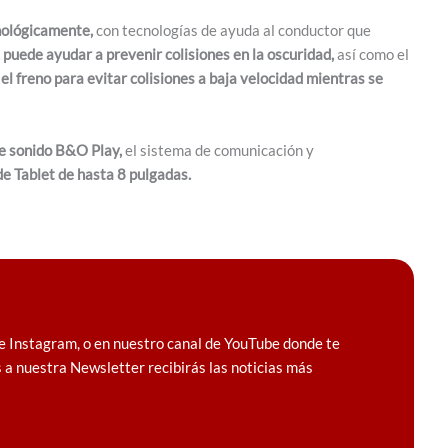
ológicamente,
con tecnologías de ayuda al conductor que
 puede ayudar a prevenir colisiones en la oscuridad,
así como el
el freno para evitar colisiones a baja velocidad mientras se
e sonido B&O Play,
el sistema de comunicación y
de Tablet de hasta 8 pulgadas.
e Instagram, o en nuestro canal de YouTube donde te
 a nuestra Newsletter recibirás las noticias más