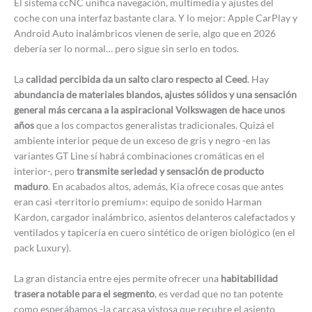
El sistema ccNC unifica navegación, multimedia y ajustes del
coche con una interfaz bastante clara. Y lo mejor: Apple CarPlay y
Android Auto inalámbricos vienen de serie, algo que en 2026
debería ser lo normal… pero sigue sin serlo en todos.
La
calidad percibida da un salto claro respecto al Ceed
. Hay
abundancia de materiales blandos, ajustes sólidos y una sensación
general más cercana a la aspiracional Volkswagen de hace unos
años
que a los compactos generalistas tradicionales. Quizá el
ambiente interior peque de un exceso de gris y negro -en las
variantes GT Line sí habrá combinaciones cromáticas en el
interior-, pero
transmite seriedad y sensación de producto
maduro
. En acabados altos, además, Kia ofrece cosas que antes
eran casi «territorio premium»: equipo de sonido Harman
Kardon, cargador inalámbrico, asientos delanteros calefactados y
ventilados y tapicería en cuero sintético de origen biológico (en el
pack Luxury).
La gran distancia entre ejes permite ofrecer una
habitabilidad
trasera notable para el segmento
, es verdad que no tan potente
como esperábamos -la carcasa vistosa que recubre el asiento