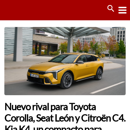
Ir
Busca
al
contenido
Nuevo rival para Toyota
Corolla, Seat León y Citroën C4.
Kia K4, un compacto para