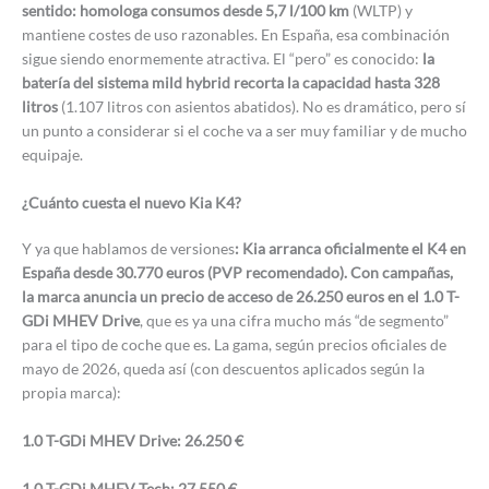
sentido: homologa consumos desde 5,7 l/100 km
(WLTP) y
mantiene costes de uso razonables. En España, esa combinación
sigue siendo enormemente atractiva. El “pero” es conocido:
la
batería del sistema mild hybrid recorta la capacidad hasta 328
litros
(1.107 litros con asientos abatidos). No es dramático, pero sí
un punto a considerar si el coche va a ser muy familiar y de mucho
equipaje.
¿Cuánto cuesta el nuevo Kia K4?
Y ya que hablamos de versiones
: Kia arranca oficialmente el K4 en
España desde 30.770 euros (PVP recomendado). Con campañas,
la marca anuncia un precio de acceso de 26.250 euros en el 1.0 T-
GDi MHEV Drive
, que es ya una cifra mucho más “de segmento”
para el tipo de coche que es. La gama, según precios oficiales de
mayo de 2026, queda así (con descuentos aplicados según la
propia marca):
1.0 T-GDi MHEV Drive: 26.250 €
1.0 T-GDi MHEV Tech: 27.550 €