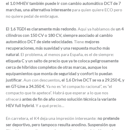
el 1.0 MHEV también puede ir con cambio automático DCT de 7
marchas, una alternativa interesante
para quien quiere ECO pero
no quiere pedal de embrague.
El 1.6 TGDI es claramente más redondo
. Aquí ya hablamos de
un 4
cilindros con 150 CV o 180 CV, siempre asociado al cambio
automático DCT de siete velocidades
. Tiene
mejores
recuperaciones, más suavidad y una respuesta mucho más
natural
. El problema, al menos para España, es el de siempre:
etiqueta C y un salto de precio que ya te coloca peligrosamente
cerca de híbridos completos de otras marcas, aunque los
equipamientos que monta de seguridad y confort lo puedan
justificar
. Aun con descuentos
, el 1.6 Drive DCT se va a 29.250 €, y
en GT-Line a 34.350 €
. Ya no es “el compacto racional”, es “el
compacto que te apetece”. Habrá que esperar a lo que nos
ofrecerá
antes de fin de año como solución técnica la variante
HEV full hybrid
. Y a qué precio…
En carretera, el K4 deja una impresión interesante:
no pretende
ser deportivo, pero tampoco resulta anodino. Suspensión que