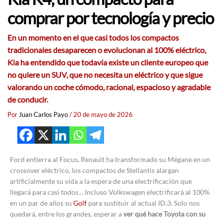
comprar por tecnología y precio
En un momento en el que casi todos los compactos
tradicionales desaparecen o evolucionan al 100% eléctrico,
Kia ha entendido que todavía existe un cliente europeo que
no quiere un SUV, que no necesita un eléctrico y que sigue
valorando un coche cómodo, racional, espacioso y agradable
de conducir.
Por
Juan Carlos Payo
/
20 de mayo de 2026
Ford entierra al Focus, Renault ha transformado su Mégane en un
crossover eléctrico, los compactos de Stellantis alargan
artificialmente su vida a la espera de una electrificación que
llegará para casi todos… Incluso Volkswagen electrificará al 100%
en un par de años su
Golf
para sustituir al actual ID.3. Solo nos
quedará, entre los grandes, esperar a
ver qué hace Toyota con su