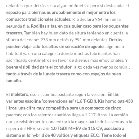
delantero por detrás resta algún milímetro- pero sí destacada. El
espacio para piernas es probablemente el mejor entre los
compactos tradicionales actuales
: Kia declara 964 mm en la
segunda fila.
Rodillas altas, en cualquier caso para los ocupantes
traseros.
También hay buen dato de altura teniendo en cuenta la
silueta del coche: 973 mm detrás (y 991 mm delante).
Detrás
pueden viajar adultos altos sin sensación de agobio
, algo poco
habitual ya en una categoría donde muchos fabricantes han
sacrificado centímetros en favor de diseños más emocionales. Y
buena visibilidad para el condutor
-algo cada vez menos común-
,
tanto a través de la luneta trasera como con espejos de buen
tamaño.
El
maletero
, eso sí, cambia bastante según la versión.
En las
variantes gasolina “convencionales” (1.6 T-GDI), Kia homologa 438
litros, una cifra muy competitiva para un compacto de cinco
puerta
s; con los asientos abatidos llega a 1.217 litros. La versión
que previsiblemente concentrará la mayor parte de las ventas, a la
espera del HEV, será
el 1.0 TGDI MHEV de 115 CV, asociado a
sistema mild hybrid de 48 voltios y etiqueta ECO. Tiene todo el