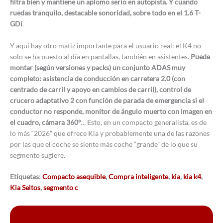
filtra bien y mantiene un aplomo serio en autopista. Y cuando
ruedas tranquilo, destacable sonoridad, sobre todo en el 1.6 T-
GDi
.
Y aquí hay otro matiz importante para el usuario real: el K4 no
solo se ha puesto al día en pantallas, también en asistentes.
Puede
montar (según versiones y packs) un conjunto ADAS muy
completo: asistencia de conducción en carretera 2.0 (con
centrado de carril y apoyo en cambios de carril), control de
crucero adaptativo 2 con función de parada de emergencia si el
conductor no responde, monitor de ángulo muerto con imagen en
el cuadro, cámara 360º
… Esto, en un compacto generalista, es de
lo más “2026” que ofrece Kia y probablemente una de las razones
por las que el coche se siente más coche “grande” de lo que su
segmento sugiere.
Etiquetas:
Compacto asequible
,
Compra inteligente
,
kia
,
kia k4
,
Kia Seltos
,
segmento c