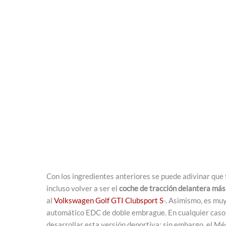
Con los ingredientes anteriores se puede adivinar que
incluso volver a ser el
coche de tracción delantera más 
al
Volkswagen Golf GTI Clubsport S
-. Asimismo, es mu
automático EDC de doble embrague. En cualquier caso
desarrollar esta versión deportiva; sin embargo, el Még