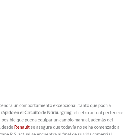
 tendrá un comportamiento excepcional, tanto que podría
rápido en el Circuito de Nürburgring
-el cetro actual pertenece
y posible que pueda equipar un cambio manual, además del
, desde
Renault
se asegura que todavía no se ha comenzado a
ane R.S. actual se encuentra al final de su vida comercial.