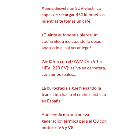
Xpeng desvela un SUV eléctrico
capaz de recargar 450 kilómetros
mientras te tomas un café
¿Cuánta autonomía pierde un
coche eléctrico cuando lo dejas
aparcado al sol veraniego?
2.500 km con el GWM Ora 5 1.5T
HEV (223 CV): así va en carretera,
consumos reales…
La burocracia sigue frenando la
transición hacia el coche eléctrico
en España
Audi confirma una nueva
generación térmica para el Q8 con
motores V6 y V8