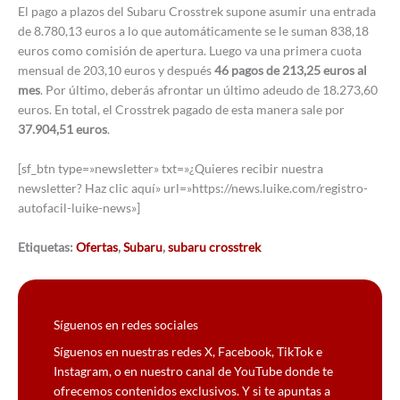
El pago a plazos del Subaru Crosstrek supone asumir una entrada
de 8.780,13 euros a lo que automáticamente se le suman 838,18
euros como comisión de apertura. Luego va una primera cuota
mensual de 203,10 euros y después
46 pagos de 213,25 euros al
mes
. Por último, deberás afrontar un último adeudo de 18.273,60
euros. En total, el Crosstrek pagado de esta manera sale por
37.904,51 euros
.
[sf_btn type=»newsletter» txt=»¿Quieres recibir nuestra
newsletter? Haz clic aquí» url=»https://news.luike.com/registro-
autofacil-luike-news»]
Etiquetas:
Ofertas
,
Subaru
,
subaru crosstrek
Síguenos en redes sociales
Síguenos en nuestras redes X, Facebook, TikTok e
Instagram, o en nuestro canal de YouTube donde te
ofrecemos contenidos exclusivos. Y si te apuntas a