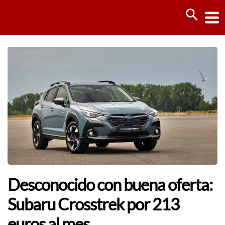
Ir
Busca
al
contenido
Desconocido con buena oferta:
Subaru Crosstrek por 213
euros al mes