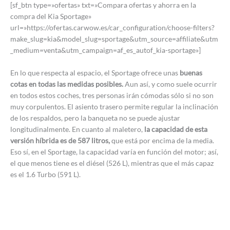
[sf_btn type=»ofertas» txt=»Compara ofertas y ahorra en la
compra del Kia Sportage»
url=»https://ofertas.carwow.es/car_configuration/choose-filters?
make_slug=kia&model_slug=sportage&utm_source=affiliate&utm
_medium=venta&utm_campaign=af_es_autof_kia-sportage»]
En lo que respecta al espacio, el Sportage ofrece unas
buenas
cotas en todas las medidas posibles.
Aun así, y como suele ocurrir
en todos estos coches, tres personas irán cómodas sólo si no son
muy corpulentos. El asiento trasero permite regular la inclinación
de los respaldos, pero la banqueta no se puede ajustar
longitudinalmente. En cuanto al maletero,
la capacidad de esta
versión híbrida es de 587 litros,
que está por encima de la media.
Eso sí, en el Sportage, la capacidad varía en función del motor; así,
el que menos tiene es el diésel (526 L), mientras que el más capaz
es el 1.6 Turbo (591 L).