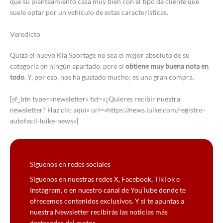
que su planteamiento casa muy bien con el tipo de cliente que
suele optar por un vehículo de estas características.
Veredicto
Quizá el nuevo Kia Sportage no sea el mejor absoluto de su
categoría en ningún apartado, pero sí
obtiene muy buena nota en
todo
. Y, por eso, nos ha gustado mucho; es una gran compra.
[sf_btn type=»newsletter» txt=»¿Quieres recibir nuestra
newsletter? Haz clic aquí» url=»https://news.luike.com/registro-
autofacil-luike-news»]
Síguenos en redes sociales
Síguenos en nuestras redes X, Facebook, TikTok e
Instagram, o en nuestro canal de YouTube donde te
ofrecemos contenidos exclusivos. Y si te apuntas a
nuestra Newsletter recibirás las noticias más
destacadas del motor.