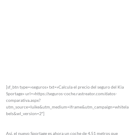
[sf_btn type=»seguros» txt=»Calcula el precio del seguro del Kia
Sportage» url=»https://seguros-coche.rastreator.com/datos-
comparativa.aspx?
utm_source=luike&utm_medium=iframe&utm_campaign=whitela
bels&wl_version=2″]
Así, el nuevo Sportage es ahora un coche de 4,51 metros que