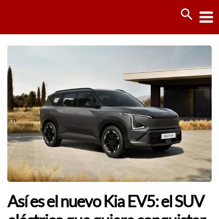
Ir
Busca
al
contenido
Así es el nuevo Kia EV5: el SUV