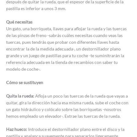
después de quitar la rueda, que el espesor de la superficie de la
pastilla es inferior a unos 3 mm.
Qué necesitas
Un gato, una borriqueta, llaves para aflojar la rueda y las tuercas
de las pinzas de freno -sabrás cuáles necesitas cuando veas las
tuercas, pues tendrás que probar con diferentes llaves hasta
encontrar la de la medida adecuada-, un destornillador plano
grande y un juego de pastillas para tu coche -te suminitrarán la
referencia adecuada en la tienda de recambios con saber tu
modelo de coche-.
Cómo se sustituyen
Quita la rueda:
Afloja un poco las tuercas de la rueda que vayas a
quitar, gira la dirección hacia esa misma rueda, sube el coche con
un gato hidráulico y colócalo sobre las borriquetas -nosotros
hemos empleado un elevador-. Extrae las tuercas de la rueda.
Haz hueco:
Introduce el destornillador plano entre el disco y la
pastilla y apalanca suavemente para separarlos ligeramente.