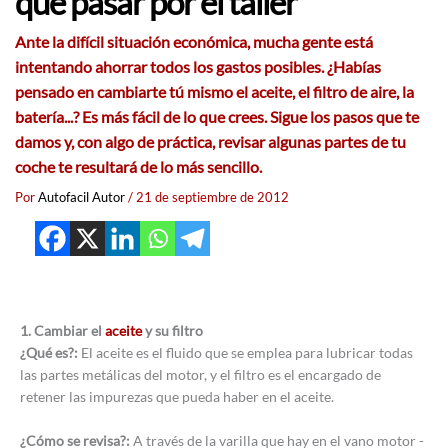
que pasar por el taller
Ante la difícil
situación económica
, mucha gente está
intentando ahorrar todos los
gastos
posibles. ¿Habías
pensado en cambiarte tú mismo el
aceite
, el
filtro de aire
, la
batería
...? Es más fácil de lo que crees. Sigue los pasos que te
damos y, con algo de
práctica,
revisar algunas partes de tu
coche te resultará de lo más sencillo.
Por
Autofacil Autor
/
21 de septiembre de 2012
1. Cambiar el
aceite
y su filtro
¿Qué es?:
El aceite es el fluido que se emplea para lubricar todas
las partes metálicas del motor, y el filtro es el encargado de
retener las impurezas que pueda haber en el aceite.
¿Cómo se revisa?:
A través de la varilla que hay en el vano motor -