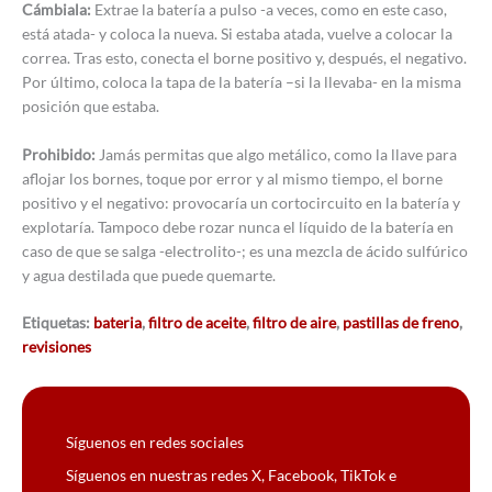
Cámbiala:
Extrae la batería a pulso -a veces, como en este caso,
está atada- y coloca la nueva. Si estaba atada, vuelve a colocar la
correa. Tras esto, conecta el borne positivo y, después, el negativo.
Por último, coloca la tapa de la batería –si la llevaba- en la misma
posición que estaba.
Prohibido:
Jamás permitas que algo metálico, como la llave para
aflojar los bornes, toque por error y al mismo tiempo, el borne
positivo y el negativo: provocaría un cortocircuito en la batería y
explotaría. Tampoco debe rozar nunca el líquido de la batería en
caso de que se salga -electrolito-; es una mezcla de ácido sulfúrico
y agua destilada que puede quemarte.
Etiquetas:
bateria
,
filtro de aceite
,
filtro de aire
,
pastillas de freno
,
revisiones
Síguenos en redes sociales
Síguenos en nuestras redes X, Facebook, TikTok e