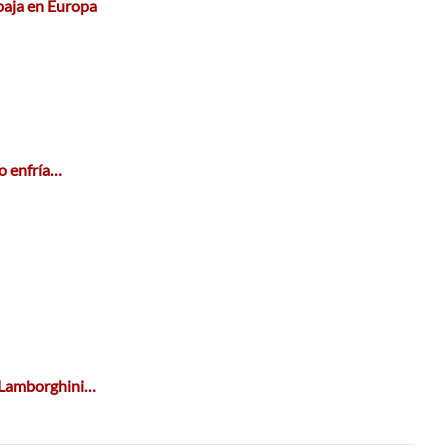
baja en Europa
no enfría…
l Lamborghini…