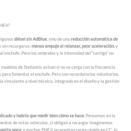
PHEV?
algunos
diésel sin AdBlue
, sino de una
reducción automática de
s sin recargarse:
menos empuje al relanzar, peor aceleración,
y
l enchufe. Pero los umbrales y la intensidad del “castigo” no
modelos de Stellantis avisan si no se carga con la frecuencia
 para fomentar el enchufe. Pero son recordatorios voluntarios.
a vinculante a nivel técnico, integrado en el diseño y la gestión
icado y habría que medir bien cómo se hace.
Pensemos en la
entos de estos vehículos, si obligan a recargar imaginemos
aporta poco,
y muchos PHEV no aceptan carga rápida en CC, lo