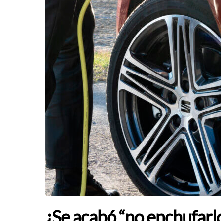
¿Se acabó “no enchufar