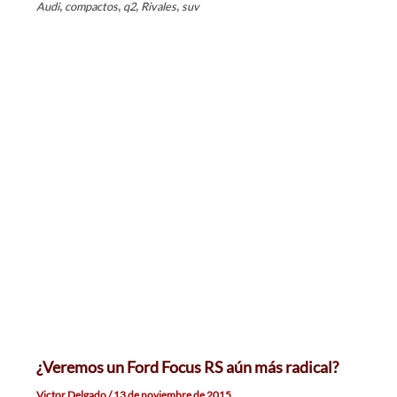
,
,
,
,
Audi
compactos
q2
Rivales
suv
¿Veremos un Ford Focus RS aún más radical?
Victor Delgado
/
13 de noviembre de 2015