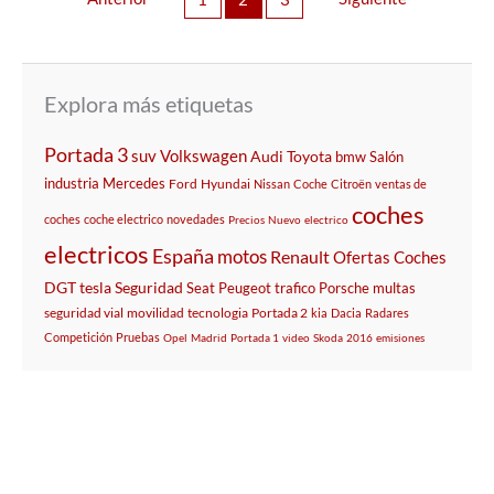
Explora más etiquetas
Portada 3
suv
Volkswagen
Audi
Toyota
bmw
Salón
industria
Mercedes
Ford
Hyundai
Nissan
Coche
Citroën
ventas de
coches
coches
coche electrico
novedades
Precios
Nuevo
electrico
electricos
España
motos
Renault
Ofertas
Coches
DGT
tesla
Seguridad
Seat
Peugeot
trafico
Porsche
multas
seguridad vial
movilidad
tecnologia
Portada 2
kia
Dacia
Radares
Competición
Pruebas
Opel
Madrid
Portada 1
video
Skoda
2016
emisiones