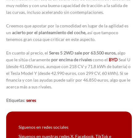
muy nobles y con una buena capacidad de tracción a la salida de
las curvas, incluso acelerando sin contemplaciones.
Creemos que apostar por la comodidad en lugar de la agilidad es
un
acierto por el planteamiento del coche,
así que tampoco
tenemos gran cosa que criticar en este aspecto.
En cuanto al precio, el
Seres 5 2WD sale por 63.500 euros,
algo
que le sitúa claramente
por encima de rivales
como el
BYD
Seal U
(desde 41.080 euros, aunque con 218 CV y 71,8 kWh de batería) o
el Tesla Model Y (desde 42.990 euros, con 299 CV, 60 kWh). Si se
financia y con las ayudas puede salir por 46.850 euros, algo que le
acerca más a sus rivales.
Etiquetas:
seres
Síguenos en redes sociales
Síguenos en nuestras redes X, Facebook, TikTok e