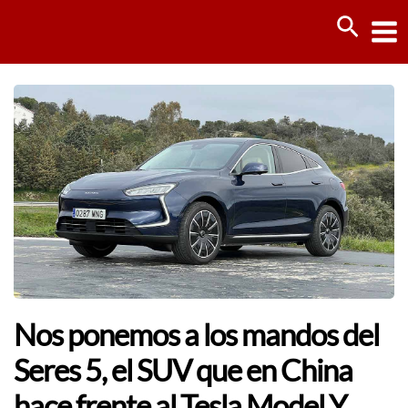
Ir
Busca
al
contenido
Nos ponemos a los mandos del
Seres 5, el SUV que en China
hace frente al Tesla Model Y