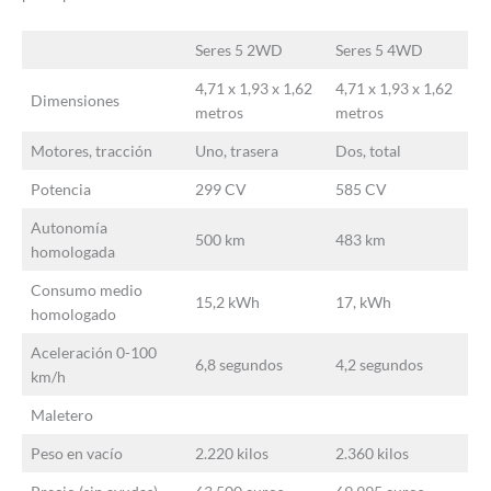
Seres 5 2WD
Seres 5 4WD
4,71 x 1,93 x 1,62
4,71 x 1,93 x 1,62
Dimensiones
metros
metros
Motores, tracción
Uno, trasera
Dos, total
Potencia
299 CV
585 CV
Autonomía
500 km
483 km
homologada
Consumo medio
15,2 kWh
17, kWh
homologado
Aceleración 0-100
6,8 segundos
4,2 segundos
km/h
Maletero
Peso en vacío
2.220 kilos
2.360 kilos