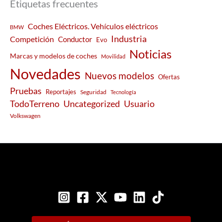
Etiquetas frecuentes
Coches Eléctricos. Vehículos eléctricos
BMW
Industria
Competición
Conductor
Evo
Noticias
Marcas y modelos de coches
Movilidad
Novedades
Nuevos modelos
Ofertas
Pruebas
Reportajes
Seguridad
Tecnología
Usuario
TodoTerreno
Uncategorized
Volkswagen