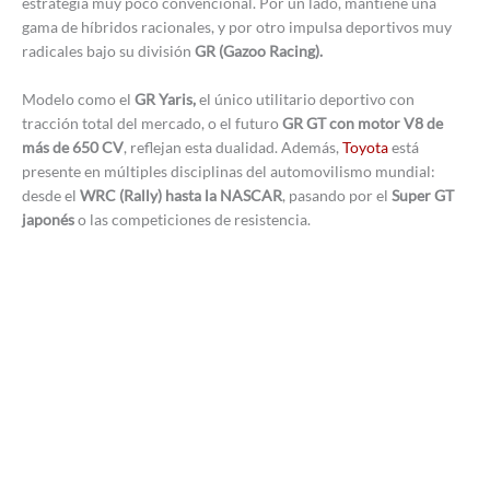
estrategia muy poco convencional. Por un lado, mantiene una
gama de híbridos racionales, y por otro impulsa deportivos muy
radicales bajo su división
GR (Gazoo Racing).
Modelo como el
GR Yaris,
el único utilitario deportivo con
tracción total del mercado, o el futuro
GR GT con motor V8 de
más de 650 CV
, reflejan esta dualidad. Además,
Toyota
está
presente en múltiples disciplinas del automovilismo mundial:
desde el
WRC (Rally) hasta la NASCAR
, pasando por el
Super GT
japonés
o las competiciones de resistencia.