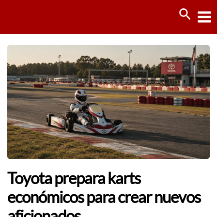
Ir
Busca
al
contenido
Toyota prepara karts
económicos para crear nuevos
aficionados