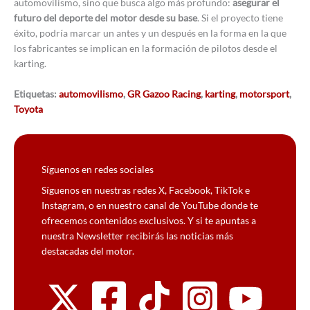
automovilismo, sino que busca algo más profundo:
asegurar el
futuro del deporte del motor desde su base
. Si el proyecto tiene
éxito, podría marcar un antes y un después en la forma en la que
los fabricantes se implican en la formación de pilotos desde el
karting.
Etiquetas:
automovilismo
,
GR Gazoo Racing
,
karting
,
motorsport
,
Toyota
Síguenos en redes sociales
Síguenos en nuestras redes X, Facebook, TikTok e
Instagram, o en nuestro canal de YouTube donde te
ofrecemos contenidos exclusivos. Y si te apuntas a
nuestra Newsletter recibirás las noticias más
destacadas del motor.