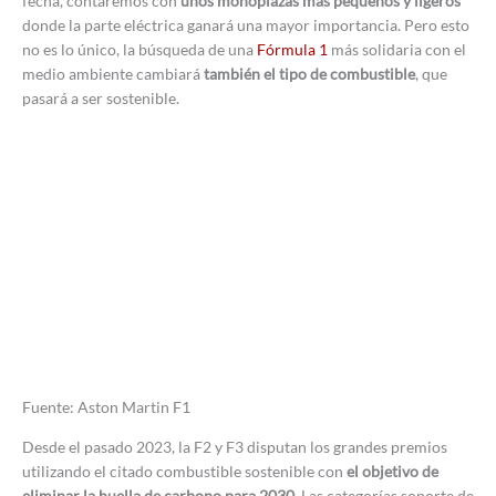
fecha, contaremos con
unos monoplazas más pequeños y ligeros
donde la parte eléctrica ganará una mayor importancia. Pero esto
no es lo único, la búsqueda de una
Fórmula 1
más solidaria con el
medio ambiente cambiará
también el tipo de combustible
, que
pasará a ser sostenible.
Fuente: Aston Martin F1
Desde el pasado 2023, la F2 y F3 disputan los grandes premios
utilizando el citado combustible sostenible con
el objetivo de
eliminar la huella de carbono para 2030
. Las categorías soporte de