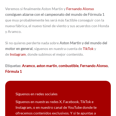
Veremos si finalmente Aston Martin y
Fernando Alonso
consiguen alzarse con el campeonato del mundo de Fórmula 1
que muy probablemente les será más factible conseguir con la
nueva fábrica, el nuevo túnel de viento y sus acuerdos con Honda
y Aramco.
Si no quieres perderte nada sobre
Aston Martin y del mundo del
motor en general
, síguenos en nuestra cuenta de
TikTok
y
de
Instagram
, donde subimos el mejor contenido.
Etiquetas:
Aramco
,
aston martin
,
combustible
,
Fernando Alonso
,
Fórmula 1
Síguenos en redes sociales
Síguenos en nuestras redes X, Facebook, TikTok e
Instagram, o en nuestro canal de YouTube donde te
ofrecemos contenidos exclusivos. Y si te apuntas a