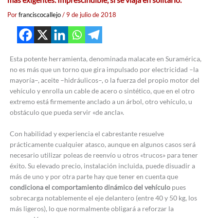
más exigentes. Imprescindible, si se viaja en solitario.
Por
franciscocallejo
/
9 de julio de 2018
Esta potente herramienta, denominada malacate en Suramérica,
no es más que un torno que gira impulsado por electricidad –la
mayoría–, aceite –hidráulicos–, o la fuerza del propio motor del
vehículo y enrolla un cable de acero o sintético, que en el otro
extremo está firmemente anclado a un árbol, otro vehículo, u
obstáculo que pueda servir «de ancla».
Con habilidad y experiencia el cabrestante resuelve
prácticamente cualquier atasco, aunque en algunos casos será
necesario utilizar poleas de reenvío u otros «trucos» para tener
éxito. Su elevado precio, instalación incluida, puede disuadir a
más de uno y por otra parte hay que tener en cuenta que
condiciona el comportamiento dinámico del vehículo
pues
sobrecarga notablemente el eje delantero (entre 40 y 50 kg, los
más ligeros), lo que normalmente obligará a reforzar la