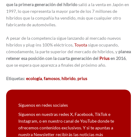
que la primera generación del híbrido
salió a la venta en Japón en
1997, lo que representa la mayor parte de los 7 millones de
híbridos que la compañía ha vendido, más que cualquier otro
fabricante de automóviles.
A pesar de la competencia sigue lanzando al mercado nuevos
híbridos y plug-ins 100% eléctricos,
Toyota
sigue ocupando,
cómodamente, la parte superior del mercado de híbridos, y
planea
retener esa posición con la cuarta generación del
Prius
en 2016
,
que se espera que aparezca a finales del próximo año.
Etiquetas:
ecología
,
famosos
,
hibrido
,
prius
Síguenos en redes sociales
Síguenos en nuestras redes X, Facebook, TikTok e
Instagram, o en nuestro canal de YouTube donde te
ofrecemos contenidos exclusivos. Y si te apuntas a
nuestra Newsletter recibirás las noticias más