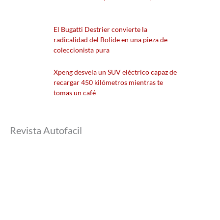
El Bugatti Destrier convierte la
radicalidad del Bolide en una pieza de
coleccionista pura
Xpeng desvela un SUV eléctrico capaz de
recargar 450 kilómetros mientras te
tomas un café
Revista Autofacil