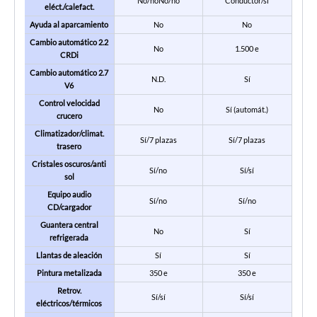
No/noNo/no
Conductor/sí
eléct./calefact.
Ayuda al aparcamiento
No
No
Cambio automático 2.2
No
1.500 e
CRDi
Cambio automático 2.7
N.D.
Sí
V6
Control velocidad
No
Sí (automát.)
crucero
Climatizador/climat.
Sí/7 plazas
Sí/7 plazas
trasero
Cristales oscuros/anti
Sí/no
Sí/sí
sol
Equipo audio
Sí/no
Sí/no
CD/cargador
Guantera central
No
Sí
refrigerada
Llantas de aleación
Sí
Sí
Pintura metalizada
350 e
350 e
Retrov.
Sí/sí
Sí/sí
eléctricos/térmicos