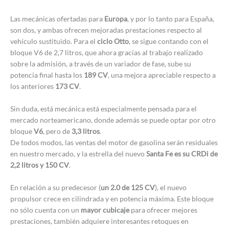
Las mecánicas ofertadas para
Europa
, y por lo tanto para España,
son dos, y ambas ofrecen mejoradas prestaciones respecto al
vehículo sustituido. Para el
ciclo Otto
, se sigue contando con el
bloque V6 de 2,7 litros, que ahora gracias al trabajo realizado
sobre la admisión, a través de un variador de fase, sube su
potencia final hasta los
189 CV
, una mejora apreciable respecto a
los anteriores
173 CV
.
Sin duda, está mecánica está especialmente pensada para el
mercado norteamericano, donde además se puede optar por otro
bloque
V6
, pero de
3,3 litros
.
De todos modos, las ventas del motor de gasolina serán residuales
en nuestro mercado, y la estrella del nuevo
Santa Fe es su CRDi de
2,2 litros y 150 CV
.
En relación a su predecesor (
un 2.0 de 125 CV
), el nuevo
propulsor crece en cilindrada y en potencia máxima. Este bloque
no sólo cuenta con un
mayor cubicaje
para ofrecer mejores
prestaciones, también adquiere interesantes retoques en