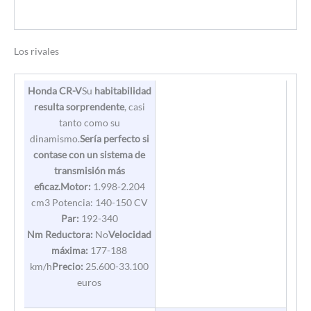
Los rivales
Honda CR-V
Su
habitabilidad
resulta sorprendente
, casi
tanto como su
dinamismo.
Sería perfecto si
contase con un sistema de
transmisión más
eficaz.
Motor:
1.998-2.204
cm3 Potencia: 140-150 CV
Par:
192-340
Nm Reductora:
No
Velocidad
máxima:
177-188
km/h
Precio:
25.600-33.100
euros