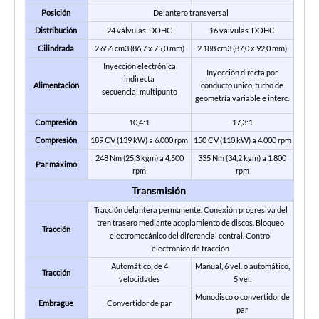
Posición
Delantero transversal
Distribución
24 válvulas. DOHC
16 válvulas. DOHC
Cilindrada
2.656 cm3 (86,7 x 75,0 mm)
2.188 cm3 (87,0 x 92,0 mm)
Inyección electrónica
Inyección directa por
indirecta
Alimentación
conducto único, turbo de
secuencial multipunto
geometría variable e interc.
Compresión
10,4:1
17,3:1
Compresión
189 CV (139 kW) a 6.000 rpm
150 CV (110 kW) a 4.000 rpm
248 Nm (25,3 kgm) a 4.500
335 Nm (34,2 kgm) a 1.800
Par máximo
rpm
rpm
Transmisión
Tracción delantera permanente. Conexión progresiva del
tren trasero mediante acoplamiento de discos. Bloqueo
Tracción
electromecánico del diferencial central. Control
electrónico de tracción
Automático, de 4
Manual, 6 vel. o automático,
Tracción
velocidades
5 vel.
Monodisco o convertidor de
Embrague
Convertidor de par
par