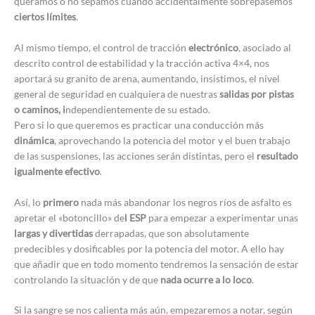
queramos o no sepamos cuando accidentalmente sobrepasemos
ciertos límites
.
Al mismo tiempo, el control de tracción
electrónico
, asociado al
descrito control de estabilidad y la tracción activa 4×4, nos
aportará su granito de arena, aumentando, insistimos, el nivel
general de seguridad en cualquiera de nuestras
salidas por pistas
o caminos, i
ndependientemente de su estado.
Pero si lo que queremos es practicar una conducción más
dinámica
, aprovechando la potencia del motor y el buen trabajo
de las suspensiones, las acciones serán distintas, pero el
resultado
igualmente efectivo
.
Así, lo
primero
nada más abandonar los negros ríos de asfalto es
apretar el «botoncillo» de
l ESP
para empezar a experimentar unas
largas y divertidas
derrapadas, que son absolutamente
predecibles y dosificables por la potencia del motor. A ello hay
que añadir que en todo momento tendremos la sensación de estar
controlando la situación y de que
nada ocurre a lo loco
.
Si la sangre se nos calienta más aún, empezaremos a notar, según