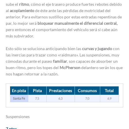
sube el
ritmo
, cómo el eje trasero produce fuertes rebotes debido
al
acoplamiento
de éste ante las pérdidas de motricidad del
anterior. Para evitarnos sustillos por estas entradas repentinas de
par, lo mejor será
bloquear manualmente el diferencial central,
pero entonces el comportamiento del vehículo será si cabe aún
más subvirador.
Esto sólo se soluciona anticipando bien las
curvas y jugando
con
las inercias para trazar como «raidmans». Las suspensiones, muy
cómodas durante el paseo
familiar
, son capaces de absorber un
buen ritmo, pero los topes del
McPherson
delantero serán los que
nos hagan retornar a la razón.
En pista
Pista
Prestaciones
Consumos
Total
Santa Fe
7,5
6,3
7,0
6,9
Suspensiones
7 ptos.