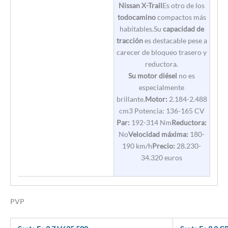
Nissan X-Trail
Es otro de los
todocamino
compactos más
habitables.Su
capacidad de
tracción
es destacable pese a
carecer de bloqueo trasero y
reductora.
Su motor diésel
no es
especialmente
brillante.
Motor:
2.184-2.488
cm3 Potencia: 136-165 CV
Par:
192-314 Nm
Reductora:
No
Velocidad máxima:
180-
190 km/h
Precio:
28.230-
34.320 euros
PVP