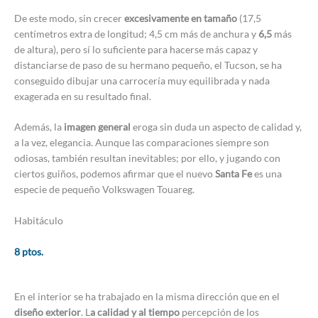
De este modo, sin crecer
excesivamente en tamaño
(17,5
centímetros extra de longitud; 4,5 cm más de anchura y
6,5
más
de altura), pero sí lo suficiente para hacerse más capaz y
distanciarse de paso de su hermano pequeño, el Tucson, se ha
conseguido dibujar una carrocería muy equilibrada y nada
exagerada en su resultado final.
Además, la
imagen general
eroga sin duda un aspecto de calidad y,
a la vez, elegancia. Aunque las comparaciones siempre son
odiosas, también resultan inevitables; por ello, y jugando con
ciertos guiños, podemos afirmar que el nuevo
Santa Fe
es una
especie de pequeño Volkswagen Touareg.
Habitáculo
8 ptos.
En el interior se ha trabajado en la misma dirección que en el
diseño exterior
. L
a calidad y al tiempo
percepción de los