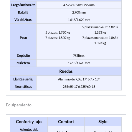
Largo/ancho/alto
4.675/1.890/1.795 mm
Batalla
2.700 mm
Vía del./tras.
1.615/1.620 mm
5 plazas man./aut.: 1.823 /
5 plazas: 1.780 kg
1.853 kg
Peso
7 plazas: 1.820 kg
7 plazas man./aut.: 1.863 /
1.893 kg
Depósito
75 litros
Maletero
1.615/1.620 mm
Ruedas
Llantas (serie)
Aluminio de 7,0 x 17″ ó 7 x 18″
Neumáticos
235/65-17 ó 235/60-18
Equipamiento
Confort y lujo
Comfort
Style
Asientos del.