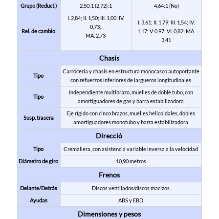
Grupo (Reduct.)
2,50:1 (2,72):1
4,64:1 (No)
I. 2,84; II. 1,50; III. 1,00; IV.
I. 3,61; II. 1,79; III. 1,54; IV.
0,73;
Rel. de cambio
1,17; V. 0,97; VI. 0,82; MA.
MA. 2,73
3,41
Chasis
Carrocería y chasis en estructura monocasco autoportante
Tipo
con refuerzos inferiores de largueros longitudinales
Independiente multibrazo, muelles de doble tubo, con
Tipo
amortiguadores de gas y barra estabilizadora
Eje rígido con cinco brazos, muelles helicoidales, dobles
Susp. trasera
amortiguadores monotubo y barra estabilizadora
Direcció
Tipo
Cremallera, con asistencia variable inversa a la velocidad
Diámetro de giro
10,90 metros
Frenos
Delante/Detrás
Discos ventilados/discos macizos
Ayudas
ABS y EBD
Dimensiones y pesos