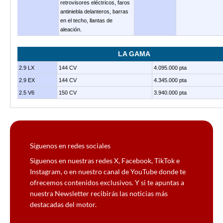
retrovisores eléctricos, faros
antiniebla delanteros, barras
en el techo, llantas de
aleación.
LA GAMA
2.9 LX
144 CV
4.095.000 pta
2.9 EX
144 CV
4.345.000 pta
2.5 V6
150 CV
3.940.000 pta
Síguenos en redes sociales
Síguenos en nuestras redes X, Facebook, TikTok e
Instagram, o en nuestro canal de YouTube donde te
ofrecemos contenidos exclusivos. Y si te apuntas a
nuestra Newsletter recibirás las noticias más
destacadas del motor.