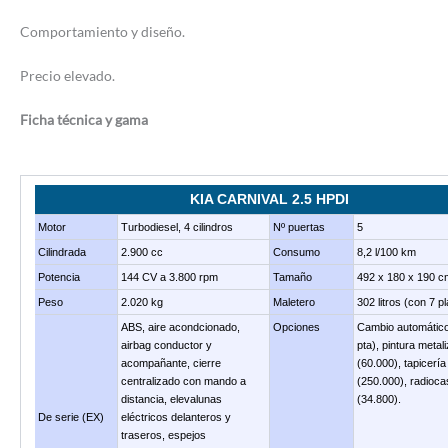
Comportamiento y diseño.
Precio elevado.
Ficha técnica y gama
K
IA CARNIVAL 2.5 HPDI
Motor
Turbodiesel, 4 cilindros
Nº puertas
5
Cilindrada
2.900 cc
Consumo
8,2 l/100 km
Potencia
144 CV a 3.800 rpm
Tamaño
492 x 180 x 190 c
Peso
2.020 kg
Maletero
302 litros (con 7 p
ABS, aire acondcionado,
Opciones
Cambio automático
airbag conductor y
pta), pintura metal
acompañante, cierre
(60.000), tapicerí
centralizado con mando a
(250.000), radioca
distancia, elevalunas
(34.800).
De serie (EX)
eléctricos delanteros y
traseros, espejos