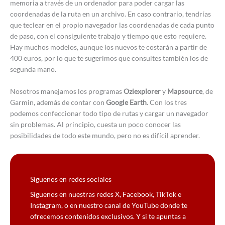
memoria a través de un ordenador para poder cargar las
coordenadas de la ruta en un archivo. En caso contrario, tendrías
que teclear en el propio navegador las coordenadas de cada punto
de paso, con el consiguiente trabajo y tiempo que esto requiere.
Hay muchos modelos, aunque los nuevos te costarán a partir de
400 euros, por lo que te sugerimos que consultes también los de
segunda mano.
Nosotros manejamos los programas
Oziexplorer
y
Mapsource
, de
Garmin, además de contar con
Google Earth
. Con los tres
podemos confeccionar todo tipo de rutas y cargar un navegador
sin problemas. Al principio, cuesta un poco conocer las
posibilidades de todo este mundo, pero no es difícil aprender.
Síguenos en redes sociales
Síguenos en nuestras redes X, Facebook, TikTok e
Instagram, o en nuestro canal de YouTube donde te
ofrecemos contenidos exclusivos. Y si te apuntas a