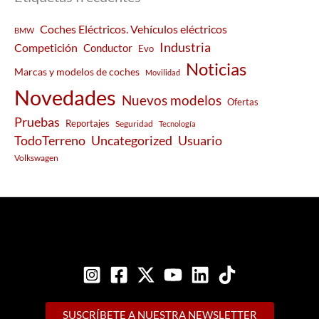
Coches Eléctricos. Vehículos eléctricos
BMW
Industria
Competición
Conductor
Evo
Noticias
Marcas y modelos de coches
Movilidad
Novedades
Nuevos modelos
Ofertas
Pruebas
Reportajes
Seguridad
Tecnología
Usuario
TodoTerreno
Uncategorized
Volkswagen
SUSCRÍBETE A NUESTRA NEWSLETTER