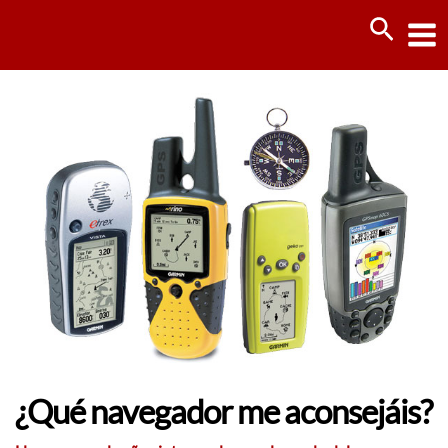
Ir
Busca
al
contenido
¿Qué navegador me aconsejáis?