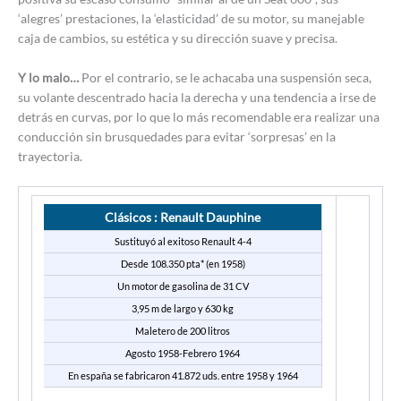
‘alegres’ prestaciones, la ‘elasticidad’ de su motor, su manejable
caja de cambios, su estética y su dirección suave y precisa.
Y lo malo…
Por el contrario, se le achacaba una suspensión seca,
su volante descentrado hacia la derecha y una tendencia a irse de
detrás en curvas, por lo que lo más recomendable era realizar una
conducción sin brusquedades para evitar ‘sorpresas’ en la
trayectoria.
Clásicos : Renault Dauphine
Sustituyó al exitoso Renault 4-4
Desde 108.350 pta* (en 1958)
Un motor de gasolina de 31 CV
3,95 m de largo y 630 kg
Maletero de 200 litros
Agosto 1958-Febrero 1964
En españa se fabricaron 41.872 uds. entre 1958 y 1964