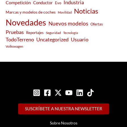
Industria
Competición
Conductor
Evo
Noticias
Marcas y modelos de coches
Movilidad
Novedades
Nuevos modelos
Ofertas
Pruebas
Reportajes
Seguridad
Tecnología
Usuario
TodoTerreno
Uncategorized
Volkswagen
SUSCRÍBETE A NUESTRA NEWSLETTER
Sobre Nosotros