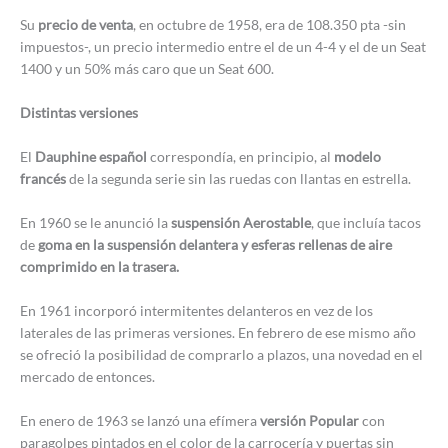
Su
precio de venta
, en octubre de 1958, era de 108.350 pta -sin
impuestos-, un precio intermedio entre el de un 4-4 y el de un Seat
1400 y un 50% más caro que un Seat 600.
Distintas versiones
El
Dauphine español
correspondía, en principio, al
modelo
francés
de la segunda serie sin las ruedas con llantas en estrella.
En 1960 se le anunció la
suspensión Aerostable
, que incluía tacos
de
goma en la suspensión delantera y esferas rellenas de aire
comprimido en la trasera.
En 1961 incorporó intermitentes delanteros en vez de los
laterales de las primeras versiones. En febrero de ese mismo año
se ofreció la posibilidad de comprarlo a plazos, una novedad en el
mercado de entonces.
En enero de 1963 se lanzó una efímera
versión Popular
con
paragolpes pintados en el color de la carrocería y puertas sin