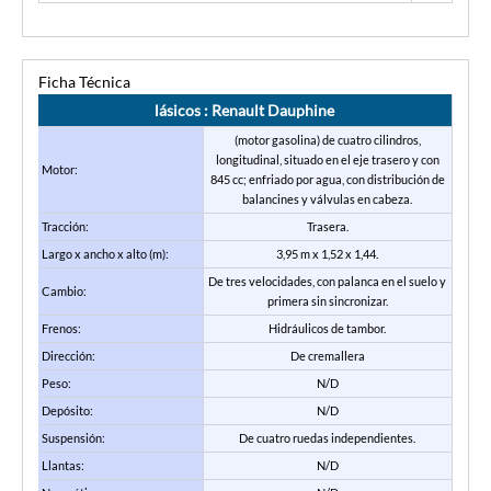
Ficha Técnica
lásicos : Renault Dauphine
(motor gasolina) de cuatro cilindros,
longitudinal, situado en el eje trasero y con
Motor:
845 cc; enfriado por agua, con distribución de
balancines y válvulas en cabeza.
Tracción:
Trasera.
Largo x ancho x alto (m):
3,95 m x 1,52 x 1,44.
De tres velocidades, con palanca en el suelo y
Cambio:
primera sin sincronizar.
Frenos:
Hidráulicos de tambor.
Dirección:
De cremallera
Peso:
N/D
Depósito:
N/D
Suspensión:
De cuatro ruedas independientes.
Llantas:
N/D