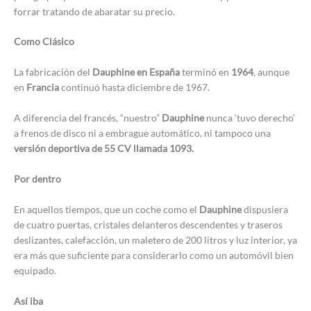
forrar tratando de abaratar su precio.
Como Clásico
La fabricación del
Dauphine en España
terminó en
1964
, aunque
en
Francia
continuó hasta diciembre de 1967.
A diferencia del francés, “nuestro”
Dauphine
nunca ‘tuvo derecho’
a frenos de disco ni a embrague automático, ni tampoco una
versión deportiva de 55 CV llamada 1093.
Por dentro
En aquellos tiempos, que un coche como el
Dauphine
dispusiera
de cuatro puertas, cristales delanteros descendentes y traseros
deslizantes, calefacción, un maletero de 200 litros y luz interior, ya
era más que suficiente para considerarlo como un automóvil bien
equipado.
Así iba