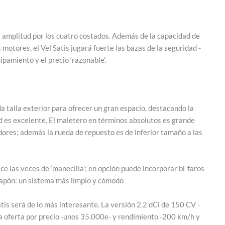
 amplitud por los cuatro costados. Además de la capacidad de
otores, el Vel Satis jugará fuerte las bazas de la seguridad -
ipamiento y el precio ‘razonable’.
a talla exterior para ofrecer un gran espacio, destacando la
ad es excelente. El maletero en términos absolutos es grande
ores; además la rueda de repuesto es de inferior tamaño a las
ce las veces de ‘manecilla’; en opción puede incorporar bi-faros
 tapón: un sistema más límpio y cómodo
atis será de lo más interesante. La versión 2.2 dCi de 150 CV -
a oferta por precio -unos 35.000e- y rendimiento -200 km/h y