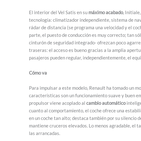
El interior del Vel Satis en su
máximo acabado
, Initial
tecnología: climatizador independiente, sistema de nave
rádar de distancia (se programa una velocidad y el coch
parte, el puesto de conducción es muy correcto; tan só
cinturón de seguridad integrado- ofrezcan poco agarre.
traseras: el acceso es bueno gracias a la amplia apertur
pasajeros pueden regular, independientemente, el equip
Cómo va
Para impulsar a este modelo, Renault ha tomado un m
características son un funcionamiento suave y buen e
propulsor viene acoplado al
cambio automático
intelig
cuanto al comportamiento, el coche ofrece una estabil
en un coche tan alto; destaca también por su silencio 
mantiene cruceros elevados. Lo menos agradable, el tac
las arrancadas.