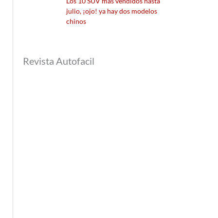
Los 10 SUV más vendidos hasta
julio, ¡ojo! ya hay dos modelos
chinos
Revista Autofacil