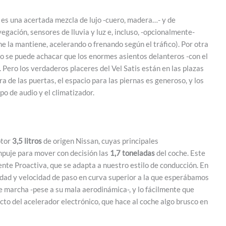
e, es una acertada mezcla de lujo -cuero, madera…- y de
gación, sensores de lluvia y luz e, incluso, -opcionalmente-
e la mantiene, acelerando o frenando según el tráfico). Por otra
lo se puede achacar que los enormes asientos delanteros -con el
 Pero los verdaderos placeres del Vel Satis están en las plazas
a de las puertas, el espacio para las piernas es generoso, y los
o de audio y el climatizador.
otor
3,5 litros
de origen Nissan, cuyas principales
mpuje para mover con decisión las
1,7 toneladas
del coche. Este
ente Proactiva, que se adapta a nuestro estilo de conducción. En
idad y velocidad de paso en curva superior a la que esperábamos
de marcha -pese a su mala aerodinámica-, y lo fácilmente que
to del acelerador electrónico, que hace al coche algo brusco en