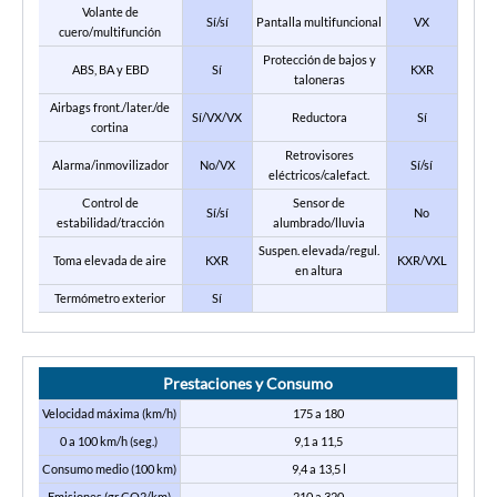
Volante de
Sí/sí
Pantalla multifuncional
VX
cuero/multifunción
Protección de bajos y
ABS, BA y EBD
Sí
KXR
taloneras
Airbags front./later./de
Sí/VX/VX
Reductora
Sí
cortina
Retrovisores
Alarma/inmovilizador
No/VX
Sí/sí
eléctricos/calefact.
Control de
Sensor de
Sí/sí
No
estabilidad/tracción
alumbrado/lluvia
Suspen. elevada/regul.
Toma elevada de aire
KXR
KXR/VXL
en altura
Termómetro exterior
Sí
Prestaciones y Consumo
Velocidad máxima (km/h)
175 a 180
0 a 100 km/h (seg.)
9,1 a 11,5
Consumo medio (100 km)
9,4 a 13,5 l
Emisiones (gr CO2/km)
210 a 320