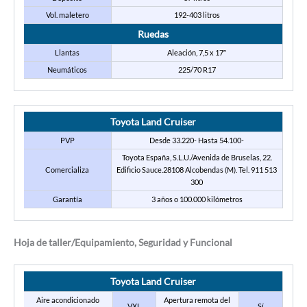
Vol. maletero
192-403 litros
Ruedas
Llantas
Aleación, 7,5 x 17″
Neumáticos
225/70 R17
Toyota Land Cruiser
PVP
Desde 33.220- Hasta 54.100-
Toyota España, S.L.U./Avenida de Bruselas, 22.
Comercializa
Edificio Sauce.28108 Alcobendas (M). Tel. 911 513
300
Garantía
3 años o 100.000 kilómetros
Hoja de taller/Equipamiento, Seguridad y Funcional
Toyota Land Cruiser
Aire acondicionado
Apertura remota del
VXL
Sí