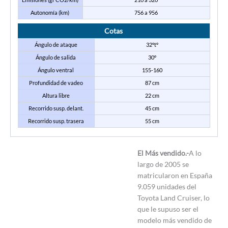
Autonomía (km)
756 a 956
Cotas
Ángulo de ataque
32ºtº
Ángulo de salida
30º
Ángulo ventral
155-160
Profundidad de vadeo
87 cm
Altura libre
22 cm
Recorrido susp. delant.
45 cm
Recorrido susp. trasera
55 cm
El Más vendido.-
A lo
largo de 2005 se
matricularon en España
9.059 unidades del
Toyota Land Cruiser, lo
que le supuso ser el
modelo más vendido de