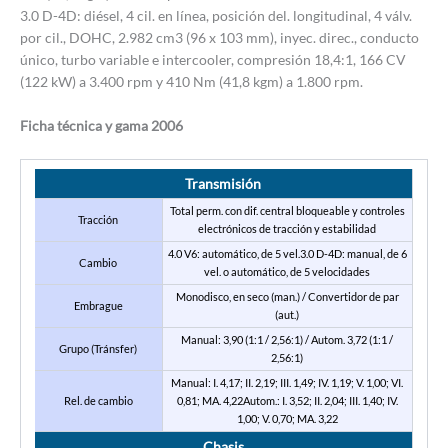
3.0 D-4D: diésel, 4 cil. en línea, posición del. longitudinal, 4 válv.
por cil., DOHC, 2.982 cm3 (96 x 103 mm), inyec. direc., conducto
único, turbo variable e intercooler, compresión 18,4:1, 166 CV
(122 kW) a 3.400 rpm y 410 Nm (41,8 kgm) a 1.800 rpm.
Ficha técnica y gama 2006
Transmisión
Total perm. con dif. central bloqueable y controles
Tracción
electrónicos de tracción y estabilidad
4.0 V6: automático, de 5 vel.3.0 D-4D: manual, de 6
Cambio
vel. o automático, de 5 velocidades
Monodisco, en seco (man.) / Convertidor de par
Embrague
(aut.)
Manual: 3,90 (1:1 / 2,56:1) / Autom. 3,72 (1:1 /
Grupo (Tránsfer)
2,56:1)
Manual: I. 4,17; II. 2,19; III. 1,49; IV. 1,19; V. 1,00; VI.
Rel. de cambio
0,81; MA. 4,22Autom.: I. 3,52; II. 2,04; III. 1,40; IV.
1,00; V. 0,70; MA. 3,22
Chasis