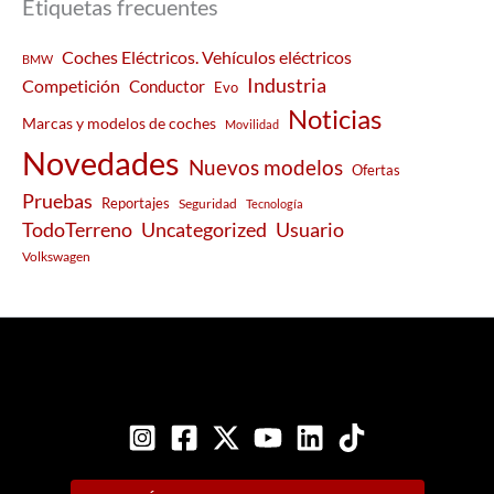
Etiquetas frecuentes
Coches Eléctricos. Vehículos eléctricos
BMW
Industria
Competición
Conductor
Evo
Noticias
Marcas y modelos de coches
Movilidad
Novedades
Nuevos modelos
Ofertas
Pruebas
Reportajes
Seguridad
Tecnología
Usuario
TodoTerreno
Uncategorized
Volkswagen