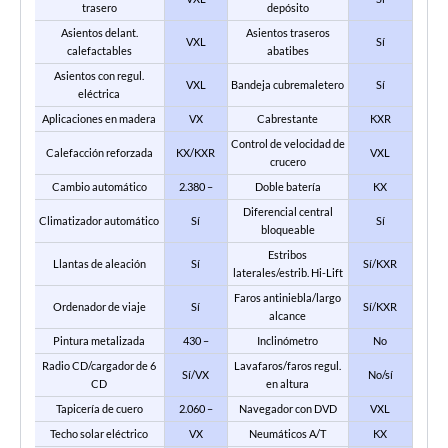
trasero
depósito
Asientos delant.
Asientos traseros
VXL
Sí
calefactables
abatibes
Asientos con regul.
VXL
Bandeja cubremaletero
Sí
eléctrica
Aplicaciones en madera
VX
Cabrestante
KXR
Control de velocidad de
Calefacción reforzada
KX/KXR
VXL
crucero
Cambio automático
2.380 –
Doble batería
KX
Diferencial central
Climatizador automático
Sí
Sí
bloqueable
Estribos
Llantas de aleación
Sí
Sí/KXR
laterales/estrib. Hi-Lift
Faros antiniebla/largo
Ordenador de viaje
Sí
Sí/KXR
alcance
Pintura metalizada
430 –
Inclinómetro
No
Radio CD/cargador de 6
Lavafaros/faros regul.
Sí/VX
No/sí
CD
en altura
Tapicería de cuero
2.060 –
Navegador con DVD
VXL
Techo solar eléctrico
VX
Neumáticos A/T
KX