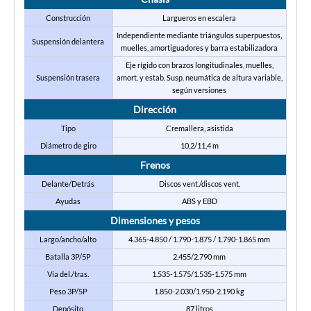
Construcción
Largueros en escalera
Independiente mediante triángulos superpuestos,
Suspensión delantera
muelles, amortiguadores y barra estabilizadora
Eje rígido con brazos longitudinales, muelles,
Suspensión trasera
amort. y estab. Susp. neumática de altura variable,
según versiones
Dirección
Tipo
Cremallera, asistida
Diámetro de giro
10,2/11,4 m
Frenos
Delante/Detrás
Discos vent./discos vent.
Ayudas
ABS y EBD
Dimensiones y pesos
Largo/ancho/alto
4.365-4.850 / 1.790-1.875 / 1.790-1.865 mm
Batalla 3P/5P
2.455/2.790 mm
Vía del./tras.
1.535-1.575/1.535-1.575 mm
Peso 3P/5P
1.850-2.030/1.950-2.190 kg
Depósito
87 litros