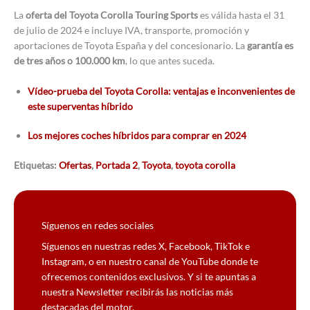
La
oferta del Toyota Corolla Touring Sports
es válida hasta el 31
de julio de 2024 e incluye IVA, transporte, promoción y
aportaciones de Toyota España y del concesionario. La
garantía es
de tres años o 100.000 km
, lo que antes suceda.
Vídeo-prueba del Toyota Corolla: ventajas e inconvenientes de
este superventas híbrido
Los mejores coches híbridos para comprar en 2024
Etiquetas:
Ofertas
,
Portada 2
,
Toyota
,
toyota corolla
Síguenos en redes sociales
Síguenos en nuestras redes X, Facebook, TikTok e
Instagram, o en nuestro canal de YouTube donde te
ofrecemos contenidos exclusivos. Y si te apuntas a
nuestra Newsletter recibirás las noticias más
destacadas del motor.