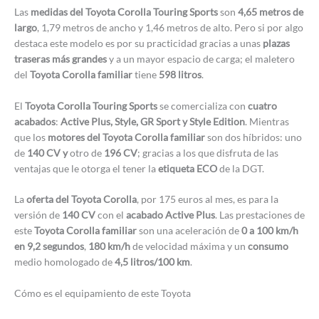
Las
medidas del Toyota Corolla Touring Sports
son
4,65 metros de
largo
, 1,79 metros de ancho y 1,46 metros de alto. Pero si por algo
destaca este modelo es por su practicidad gracias a unas
plazas
traseras más grandes
y a un mayor espacio de carga; el maletero
del
Toyota Corolla familiar
tiene
598 litros
.
El
Toyota Corolla Touring Sports
se comercializa con
cuatro
acabados
:
Active Plus, Style, GR Sport y Style Edition
. Mientras
que los
motores del Toyota Corolla familiar
son dos híbridos: uno
de
140 CV y
otro de
196 CV
; gracias a los que disfruta de las
ventajas que le otorga el tener la
etiqueta ECO
de la DGT.
La
oferta del Toyota Corolla
, por 175 euros al mes, es para la
versión de
140 CV
con el
acabado Active Plus
. Las prestaciones de
este
Toyota Corolla familiar
son una aceleración de
0 a 100 km/h
en 9,2 segundos
,
180 km/h
de velocidad máxima y un
consumo
medio homologado de
4,5 litros/100 km
.
Cómo es el equipamiento de este Toyota