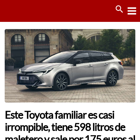
Ir
Busca
al
contenido
Este Toyota familiar es casi
irrompible, tiene 598 litros de
maletero y sale por 175 euros al