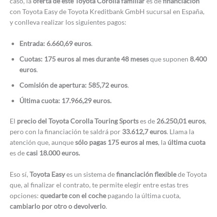
caso, la
oferta de este Toyota Corolla familiar
es de
financiación
con Toyota Easy de Toyota Kreditbank GmbH sucursal en España,
y conlleva realizar los siguientes pagos:
Entrada: 6.660,69 euros
.
Cuotas: 175 euros al mes durante 48 meses
que suponen
8.400
euros
.
Comisión de apertura: 585,72 euros
.
Última cuota: 17.966,29 euros.
El
precio del Toyota Corolla Touring Sports
es de
26.250,01 euros
,
pero con la financiación te saldrá por
33.612,7 euros
. Llama la
atención que, aunque
sólo pagas 175 euros al mes
, la
última cuota
es de
casi 18.000 euros.
Eso sí,
Toyota Easy
es un sistema de
financiación flexible
de Toyota
que, al finalizar el contrato, te permite elegir entre estas tres
opciones:
quedarte con el coche
pagando la última cuota,
cambiarlo por otro o devolverlo
.