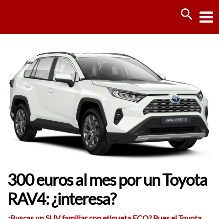
Ir
Busca
al
contenido
300 euros al mes por un Toyota
RAV4: ¿interesa?
¿Buscas un SUV familiar con etiqueta ECO? Pues el Toyota