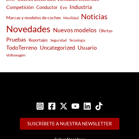
Industria
Competición
Conductor
Evo
Noticias
Marcas y modelos de coches
Movilidad
Novedades
Nuevos modelos
Ofertas
Pruebas
Reportajes
Seguridad
Tecnología
Usuario
TodoTerreno
Uncategorized
Volkswagen
SUSCRÍBETE A NUESTRA NEWSLETTER