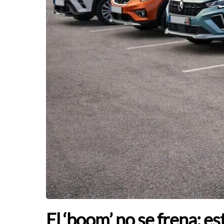
El ‘boom’ no se frena: 