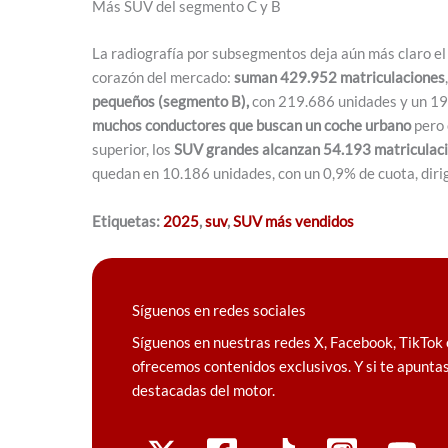
Más SUV del segmento C y B
La radiografía por subsegmentos deja aún más claro el
corazón del mercado:
suman 429.952 matriculaciones
pequeños (segmento B),
con 219.686 unidades y un 19
muchos conductores que buscan un coche urbano
pero 
superior, los
SUV grandes alcanzan 54.193 matriculac
quedan en 10.186 unidades, con un 0,9% de cuota, dirig
Etiquetas:
2025
,
suv
,
SUV más vendidos
Síguenos en redes sociales
Síguenos en nuestras redes X, Facebook, TikTok 
ofrecemos contenidos exclusivos. Y si te apuntas
destacadas del motor.