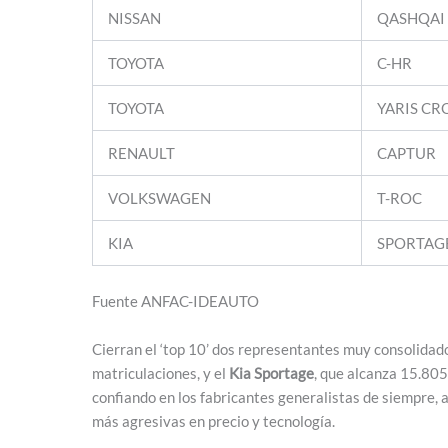
NISSAN
QASHQAI
TOYOTA
C-HR
TOYOTA
YARIS CR
RENAULT
CAPTUR
VOLKSWAGEN
T-ROC
KIA
SPORTAG
Fuente ANFAC-IDEAUTO
Cierran el ‘top 10’ dos representantes muy consolidad
matriculaciones, y el
Kia Sportage
, que alcanza 15.805
confiando en los fabricantes generalistas de siempre
más agresivas en precio y tecnología.