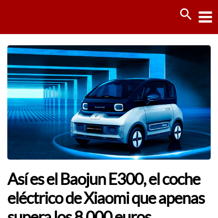
Ir
Busca
al
contenido
Así es el Baojun E300, el coche
eléctrico de Xiaomi que apenas
supera los 8.000 euros