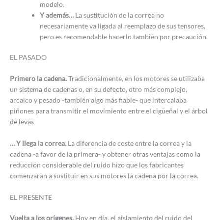
modelo.
Y además…
La sustitución de la correa no
necesariamente va ligada al reemplazo de sus tensores,
pero es recomendable hacerlo también por precaución.
EL PASADO
Primero la cadena.
Tradicionalmente, en los motores se utilizaba
un sistema de cadenas o, en su defecto, otro más complejo,
arcaico y pesado -también algo más fiable- que intercalaba
piñones para transmitir el movimiento entre el cigüeñal y el árbol
de levas
… Y llega la correa.
La diferencia de coste entre la correa y la
cadena -a favor de la primera- y obtener otras ventajas como la
reducción considerable del ruido hizo que los fabricantes
comenzaran a sustituir en sus motores la cadena por la correa.
EL PRESENTE
Vuelta a los orígenes.
Hoy en día, el aislamiento del ruido del