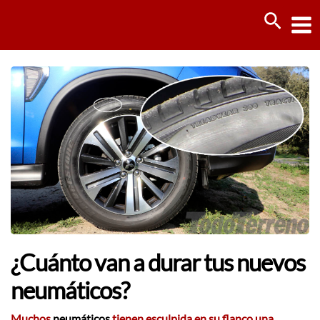
Ir
Busca
al
contenido
¿Cuánto van a durar tus nuevos
neumáticos?
Muchos
neumáticos
tienen esculpida en su flanco una