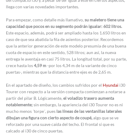
del compacto i30 y, a pesar de ser igual a éste en ciertos aspectos,
llega con varias novedades importantes.
Para empezar, como detalle más llamativo,
su maletero tiene una
capacidad que pocos en su segmento podrán igualar: 602 litros.
Este espacio, además, podrá ser ampliado hasta los 1.650 litros en
caso de que sea abatida la fila de asientos posterior. Recordemos
que la anterior generación de este modelo presumía de una buena
cuota de espacio en este sentido, 528 litros; aun así, la nueva
entrega le aventaja en casi 75 litros. La longitud total, por su parte,
crece hasta los
4,59 m
-por los 4,34 m de la variante de cinco
puertas-, mientras que la distancia entre ejes es de 2,65 m.
En el apartado de diseño, los cambios sufridos por el
Hyundai
i30
Tourer con respecto a la versión compacta comienzan a notarse a
partir del pilar B. Lógicamente,
el voladizo trasero aumenta
notablemente;
sin embargo, la apariencia del i30 Tourer no es ni
mucho menos ´torpe´, pues
las líneas de las ventanillas laterales
dibujan una figura con cierto aspecto de coupé,
algo que se ve
reforzado por una suave caída del techo. El frontal sí que es
calcado al i30 de cinco puertas.