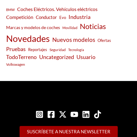
Coches Eléctricos. Vehículos eléctricos
BMW
Industria
Competición
Conductor
Evo
Noticias
Marcas y modelos de coches
Movilidad
Novedades
Nuevos modelos
Ofertas
Pruebas
Reportajes
Seguridad
Tecnología
Usuario
TodoTerreno
Uncategorized
Volkswagen
SUSCRÍBETE A NUESTRA NEWSLETTER