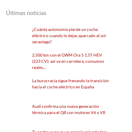
Últimas noticias
¿Cuánta autonomía pierde un coche
eléctrico cuando lo dejas aparcado al sol
veraniego?
2.500 km con el GWM Ora 5 1.5T HEV
(223 CV): así va en carretera, consumos
reales…
La burocracia sigue frenando la transición
hacia el coche eléctrico en España
Audi confirma una nueva generación
térmica para el Q8 con motores V6 y V8
Tu coche ya no es un espacio privado tras