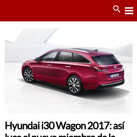
Ir
Busca
al
contenido
Hyundai i30 Wagon 2017: así