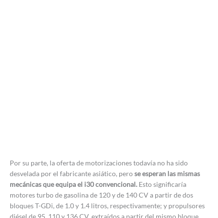
Por su parte, la oferta de motorizaciones todavía no ha sido
desvelada por el fabricante asiático, pero
se esperan las mismas
mecánicas que equipa el i30 convencional.
Esto significaría
motores turbo de gasolina de 120 y de 140 CV a partir de dos
bloques T-GDi, de 1.0 y 1.4 litros, respectivamente; y propulsores
diésel de 95, 110 y 136 CV, extraídos a partir del mismo bloque