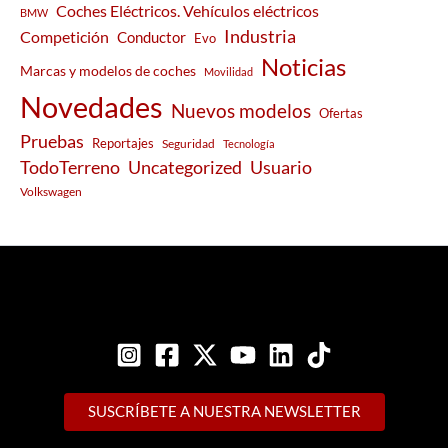
Coches Eléctricos. Vehículos eléctricos
BMW
Industria
Competición
Conductor
Evo
Noticias
Marcas y modelos de coches
Movilidad
Novedades
Nuevos modelos
Ofertas
Pruebas
Reportajes
Seguridad
Tecnología
Usuario
TodoTerreno
Uncategorized
Volkswagen
SUSCRÍBETE A NUESTRA NEWSLETTER