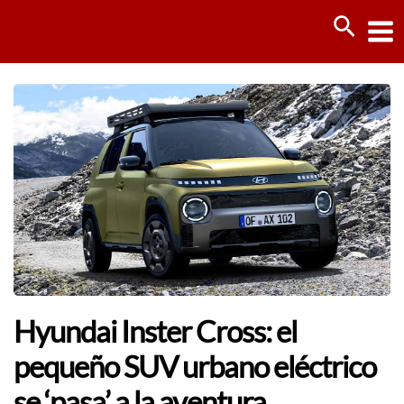
Ir
Busca
al
contenido
Hyundai Inster Cross: el
pequeño SUV urbano eléctrico
se ‘pasa’ a la aventura