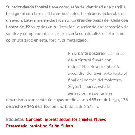
Su
redondeado frontal
tiene como seña de identidad una parrilla
hexagonal con faros LED a ambos lados, inspirados en las alas de
un avión. Lateralmente destacan unos
grandes pasos de rueda con
llantas de 19
pulgadas en su ´interior´, queriendo dar sensación de
solidez y complementar a la carrocería con detalles en el mismo
color utilizado en esta, rojo rubí metalizado.
En la
parte posterior
las líneas
de la cintura fluyen con
naturalidad desde el pilar A,
ascendiendo levemente hasta el
final del portón del maletero.
Según la marca, esto le
sensación le aporta más
dinamismo a un vehículo cuyas medidas son
455 cm de largo, 178
de ancho y 145 de alto,
con una batalla de 267 cm.
Etiquetas:
Concept
,
impreza sedan
,
los angeles
,
Nuevo
,
Presentado
,
prototipo
,
Salón
,
Subaru