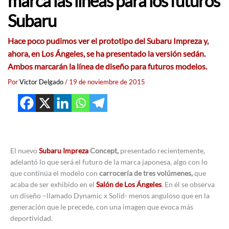
marca las líneas para los futuros
Subaru
Hace poco pudimos ver el prototipo del Subaru Impreza y,
ahora, en Los Ángeles, se ha presentado la versión sedán.
Ambos marcarán la línea de diseño para futuros modelos.
Por
Victor Delgado
/
19 de noviembre de 2015
El nuevo
Subaru Impreza
Concept,
presentado recientemente,
adelantó lo que será el futuro de la marca japonesa, algo con lo
que continúa el modelo con
carrocería de tres volúmenes,
que
acaba de ser exhibido en el
Salón de Los Ángeles
. En él se observa
un diseño –llamado Dynamic x Solid- menos anguloso que en la
generación que le precede, con una imagen que evoca más
deportividad.