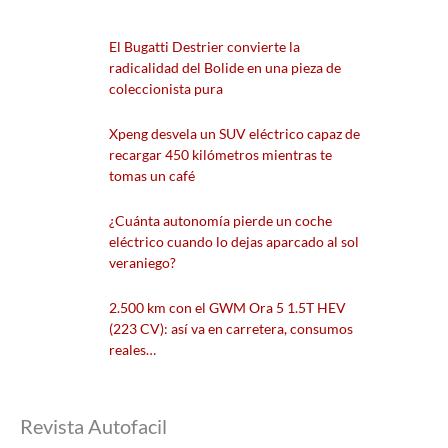
El Bugatti Destrier convierte la
radicalidad del Bolide en una pieza de
coleccionista pura
Xpeng desvela un SUV eléctrico capaz de
recargar 450 kilómetros mientras te
tomas un café
¿Cuánta autonomía pierde un coche
eléctrico cuando lo dejas aparcado al sol
veraniego?
2.500 km con el GWM Ora 5 1.5T HEV
(223 CV): así va en carretera, consumos
reales…
Revista Autofacil