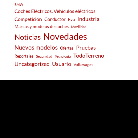
BMW
Coches Eléctricos. Vehículos eléctricos
Industria
Competición
Conductor
Evo
Marcas y modelos de coches
Movilidad
Novedades
Noticias
Nuevos modelos
Pruebas
Ofertas
TodoTerreno
Reportajes
Seguridad
Tecnología
Usuario
Uncategorized
Volkswagen