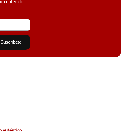
on contenido
no auténtico…