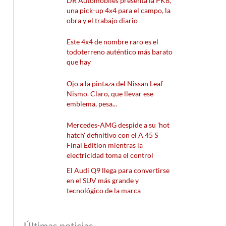
DR Automobiles presenta la PK8,
una pick-up 4x4 para el campo, la
obra y el trabajo diario
Este 4x4 de nombre raro es el
todoterreno auténtico más barato
que hay
Ojo a la pintaza del Nissan Leaf
Nismo. Claro, que llevar ese
emblema, pesa...
Mercedes-AMG despide a su 'hot
hatch' definitivo con el A 45 S
Final Edition mientras la
electricidad toma el control
El Audi Q9 llega para convertirse
en el SUV más grande y
tecnológico de la marca
Últimas noticias