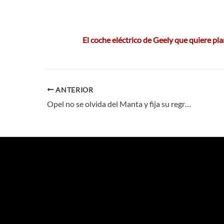
El coche eléctrico de Geely que quiere pl
ANTERIOR
Opel no se olvida del Manta y fija su regreso eléctrico en 2030