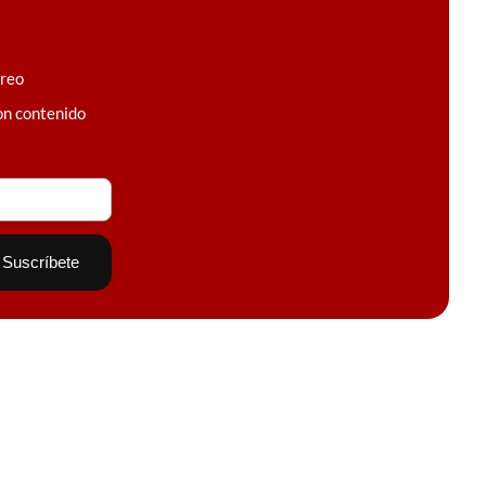
rreo
on contenido