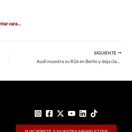
antar cara…
SIGUIENTE
Audi muestra su R26 en Berlín y deja claro qué tendrá que ver la F1 con los coches de calle
SUSCRÍBETE A NUESTRA NEWSLETTER