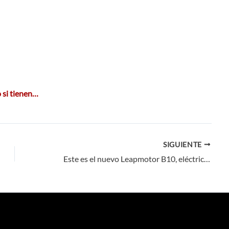
 si tienen…
SIGUIENTE
Este es el nuevo Leapmotor B10, eléctrico y por menos de 30.000 euros