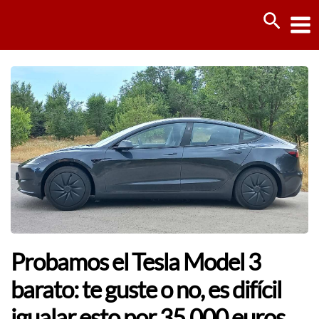
Ir
Busca
al
contenido
Probamos el Tesla Model 3
barato: te guste o no, es difícil
igualar esto por 35.000 euros