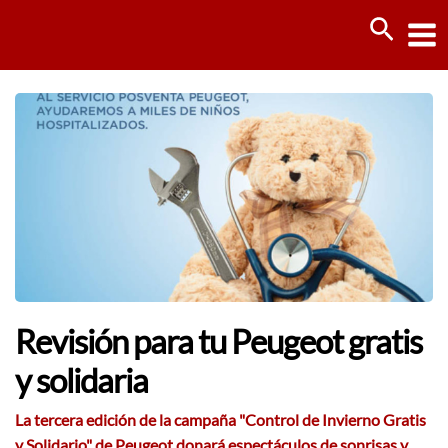
Ir
Busca
al
contenido
Revisión para tu Peugeot gratis
y solidaria
La tercera edición de la campaña "Control de Invierno Gratis
y Solidario" de Peugeot donará espectáculos de sonrisas y