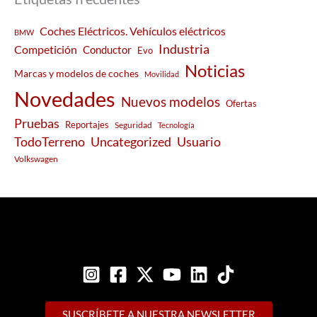
Coches Eléctricos. Vehículos eléctricos
BMW
Industria
Competición
Conductor
Evo
Noticias
Marcas y modelos de coches
Movilidad
Novedades
Nuevos modelos
Ofertas
Pruebas
Reportajes
Seguridad
Tecnología
Usuario
TodoTerreno
Uncategorized
Volkswagen
SUSCRÍBETE A NUESTRA NEWSLETTER