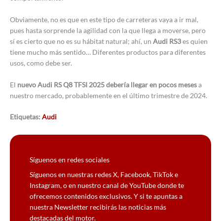
Obviamente, no es que en este tipo de carreteras vaya a ir mal,
pues hasta sorprende la agilidad con la que llega a moverse, pero
sí es cierto que no es su hábitat natural; ahí, un
Audi RS3
es quien
tiene mucho más sentido… Diferentes productos para diferentes
usos, como debe ser.
El
nuevo Audi RS Q8 TFSI 2025 debería llegar en pocos meses
a
nuestro mercado, probablemente en el último trimestre de 2024.
Etiquetas:
Audi
Síguenos en redes sociales
Síguenos en nuestras redes X, Facebook, TikTok e
Instagram, o en nuestro canal de YouTube donde te
ofrecemos contenidos exclusivos. Y si te apuntas a
nuestra Newsletter recibirás las noticias más
destacadas del motor.