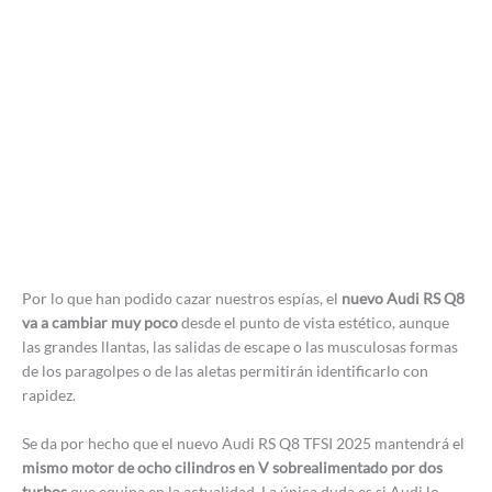
Por lo que han podido cazar nuestros espías, el
nuevo Audi RS Q8
va a cambiar muy poco
desde el punto de vista estético, aunque
las grandes llantas, las salidas de escape o las musculosas formas
de los paragolpes o de las aletas permitirán identificarlo con
rapidez.
Se da por hecho que el nuevo Audi RS Q8 TFSI 2025 mantendrá el
mismo motor de ocho cilindros en V sobrealimentado por dos
turbos
que equipa en la actualidad. La única duda es si Audi lo