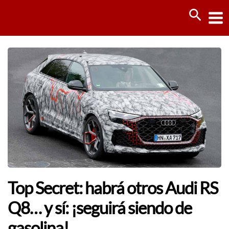
Ir
Busca
al
contenido
Top Secret: habrá otros Audi RS
Q8… y sí: ¡seguirá siendo de
gasolina!