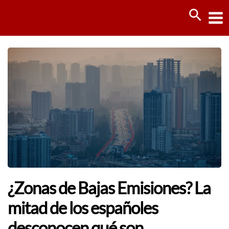
Ir
Busca
al
contenido
¿Zonas de Bajas Emisiones? La
mitad de los españoles
desconocen qué son