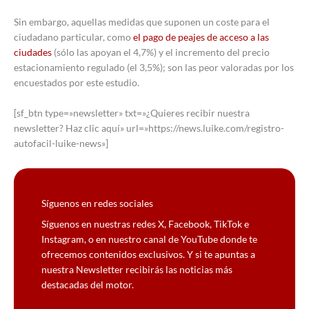
Sin embargo, aquellas medidas que suponen un coste para el
ciudadano particular, como
el pago de peajes de acceso a las
ciudades
(sólo las apoyan el 4,7%) y el incremento del precio
estacionamiento regulado (el 3,5%); son las peor valoradas por los
encuestados por este estudio.
[sf_btn type=»newsletter» txt=»¿Quieres recibir nuestra
newsletter? Haz clic aquí» url=»https://news.luike.com/registro-
autofacil-luike-news»]
Síguenos en redes sociales
Síguenos en nuestras redes X, Facebook, TikTok e
Instagram, o en nuestro canal de YouTube donde te
ofrecemos contenidos exclusivos. Y si te apuntas a
nuestra Newsletter recibirás las noticias más
destacadas del motor.