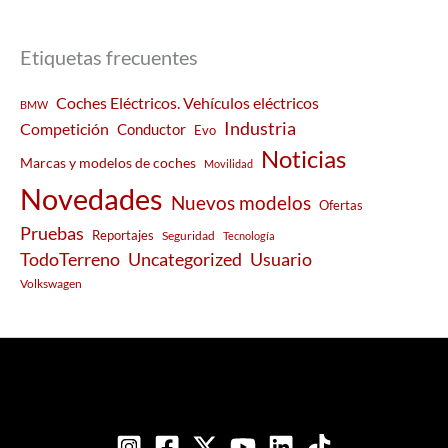
Etiquetas frecuentes
Coches Eléctricos. Vehículos eléctricos
BMW
Industria
Competición
Conductor
Evo
Noticias
Marcas y modelos de coches
Movilidad
Novedades
Nuevos modelos
Ofertas
Pruebas
Reportajes
Seguridad
Tecnología
Usuario
TodoTerreno
Uncategorized
Volkswagen