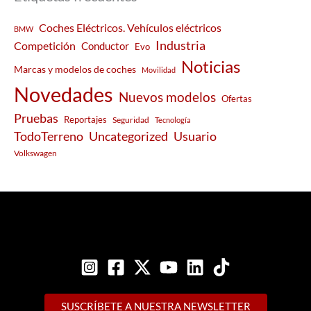
Coches Eléctricos. Vehículos eléctricos
BMW
Industria
Competición
Conductor
Evo
Noticias
Marcas y modelos de coches
Movilidad
Novedades
Nuevos modelos
Ofertas
Pruebas
Reportajes
Seguridad
Tecnología
Usuario
TodoTerreno
Uncategorized
Volkswagen
SUSCRÍBETE A NUESTRA NEWSLETTER