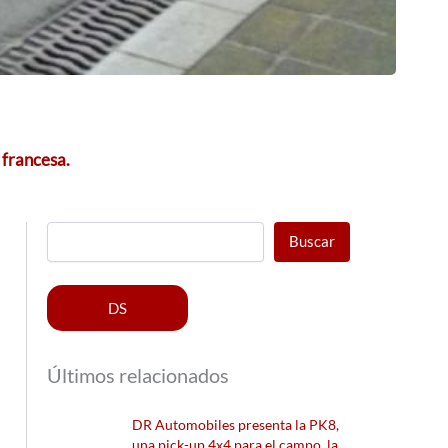
 francesa.
Buscar
DS
Últimos relacionados
DR Automobiles presenta la PK8,
una pick-up 4x4 para el campo, la