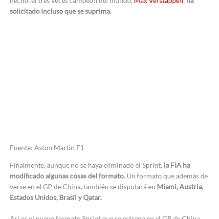
hecho, el tres veces campeón del mundo,
Max Verstappen
,
ha
solicitado incluso que se suprima.
Fuente: Aston Martin F1
Finalmente, aunque no se haya eliminado el Sprint,
la FIA ha
modificado algunas cosas del formato
. Un formato que además de
verse en el GP de China, también se disputará en
Miami, Austria,
Estados Unidos, Brasil y Qatar.
Así es el nuevo formato Sprint que se estrena en el GP de China