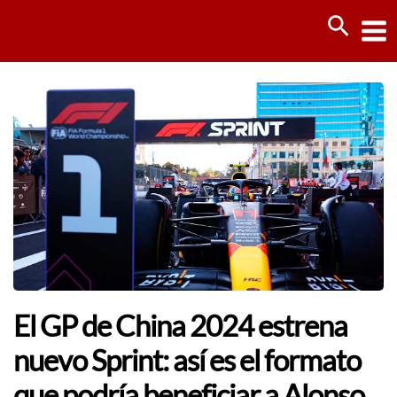
Ir
Busca
al
contenido
El GP de China 2024 estrena
nuevo Sprint: así es el formato
que podría beneficiar a Alonso