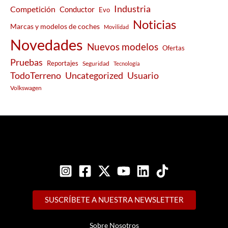
Industria
Competición
Conductor
Evo
Noticias
Marcas y modelos de coches
Movilidad
Novedades
Nuevos modelos
Ofertas
Pruebas
Reportajes
Seguridad
Tecnología
Usuario
TodoTerreno
Uncategorized
Volkswagen
SUSCRÍBETE A NUESTRA NEWSLETTER
Sobre Nosotros