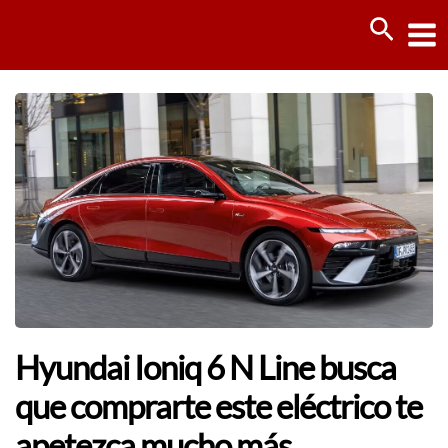
Ir
Busca
al
contenido
Hyundai Ioniq 6 N Line busca
que comprarte este eléctrico te
apetezca mucho más