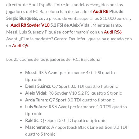
director de Audi España. Entre los modelos escogidos por los
jugadores del FC Barcelona han destacado el
Audi R8
Plus de
Sergio Busquets,
cuyo precio de venta supera los 210.000 euros, y
el
Audi R8 Spyder V10
5.2 FSI de Aleix Vidal.
Mientras tanto,
Messi, Luis Suárez y Piqué se ‘conformaron’ con un
Audi RS6
Avant. ¿El más modesto? Gerard Deulofeu, que se ha quedado con
un
Audi Q5
.
Los 25 coches de los jugadores del F.C. Barcelona
Messi
: RS 6 Avant performance 4.0 TFSI quattro
tiptronic
Denis Suárez
: Q7 Sport 3.0 TDI quattro tiptronic
Aleix Vidal
: R8 Spyder V10 5.2 FSI quattro S tronic
Arda Turan
: Q7 Sport 3.0 TDI quattro tiptronic
Luis Suárez
: RS 6 Avant performance 4.0 TFSI quattro
tiptronic
Rakitic
: Q7 Sport 3.0 TDI quattro tiptronic
Mascherano
: A7 Sportback Black Line edition 3.0 TDI
quattro S tronic