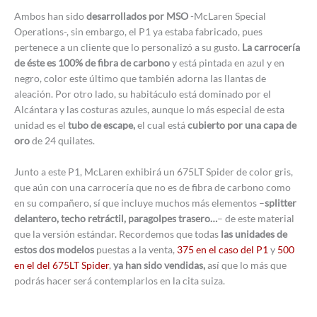
Ambos han sido
desarrollados por MSO
-McLaren Special
Operations-, sin embargo, el P1 ya estaba fabricado, pues
pertenece a un cliente que lo personalizó a su gusto.
La carrocería
de éste es 100% de fibra de carbono
y está pintada en azul y en
negro, color este último que también adorna las llantas de
aleación. Por otro lado, su habitáculo está dominado por el
Alcántara y las costuras azules, aunque lo más especial de esta
unidad es el
tubo de escape,
el cual está
cubierto por una capa de
oro
de 24 quilates.
Junto a este P1, McLaren exhibirá un 675LT Spider de color gris,
que aún con una carrocería que no es de fibra de carbono como
en su compañero, sí que incluye muchos más elementos –
splitter
delantero, techo retráctil, paragolpes trasero…
– de este material
que la versión estándar. Recordemos que todas
las unidades de
estos dos modelos
puestas a la venta,
375 en el caso del P1
y
500
en el del 675LT Spider
,
ya han sido vendidas,
así que lo más que
podrás hacer será contemplarlos en la cita suiza.