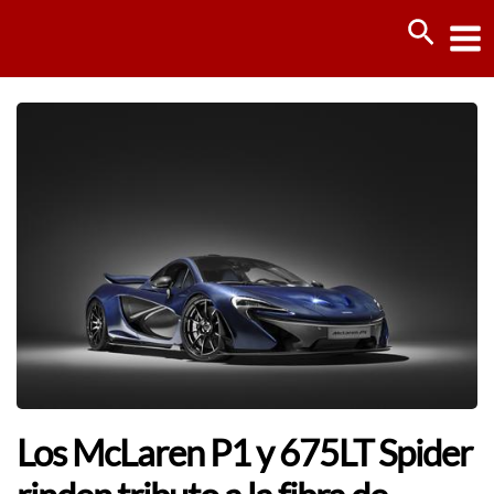
Ir
Busca
al
contenido
Los McLaren P1 y 675LT Spider