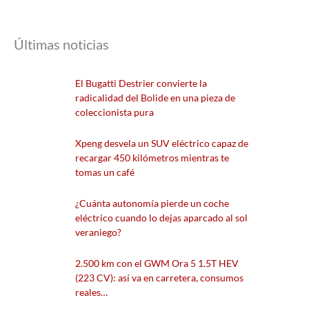
Últimas noticias
El Bugatti Destrier convierte la
radicalidad del Bolide en una pieza de
coleccionista pura
Xpeng desvela un SUV eléctrico capaz de
recargar 450 kilómetros mientras te
tomas un café
¿Cuánta autonomía pierde un coche
eléctrico cuando lo dejas aparcado al sol
veraniego?
2.500 km con el GWM Ora 5 1.5T HEV
(223 CV): así va en carretera, consumos
reales…