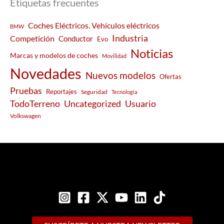
Etiquetas frecuentes
Coches Eléctricos. Vehículos eléctricos
BMW
Industria
Competición
Conductor
Evo
Noticias
Marcas y modelos de coches
Movilidad
Novedades
Nuevos modelos
Ofertas
Pruebas
Reportajes
Seguridad
Tecnología
Usuario
TodoTerreno
Uncategorized
Volkswagen